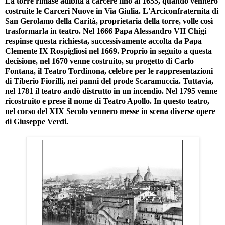
La torre rimase adibita a carcere fino al 1655, quando vennero
costruite le Carceri Nuove in Via Giulia. L'Arciconfraternita di
San Gerolamo della Carità, proprietaria della torre, volle così
trasformarla in teatro. Nel 1666 Papa Alessandro VII Chigi
respinse questa richiesta, successivamente accolta da Papa
Clemente IX Rospigliosi nel 1669. Proprio in seguito a questa
decisione, nel 1670 venne costruito, su progetto di Carlo
Fontana, il Teatro Tordinona, celebre per le rappresentazioni
di Tiberio Fiorilli, nei panni del prode Scaramuccia. Tuttavia,
nel 1781 il teatro andò distrutto in un incendio. Nel 1795 venne
ricostruito e prese il nome di Teatro Apollo. In questo teatro,
nel corso del XIX Secolo vennero messe in scena diverse opere
di Giuseppe Verdi.