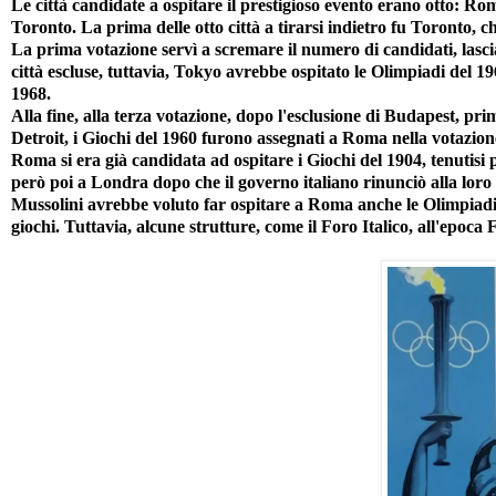
Le città candidate a ospitare il prestigioso evento erano otto: R
Toronto. La prima delle otto città a tirarsi indietro fu Toronto, 
La prima votazione servì a scremare il numero di candidati, lasc
città escluse, tuttavia, Tokyo avrebbe ospitato le Olimpiadi del 19
1968.
Alla fine, alla terza votazione, dopo l'esclusione di Budapest, pri
Detroit, i Giochi del 1960 furono assegnati a Roma nella votazio
Roma si era già candidata ad ospitare i Giochi del 1904, tenutisi 
però poi a Londra dopo che il governo italiano rinunciò alla loro
Mussolini avrebbe voluto far ospitare a Roma anche le Olimpiad
giochi. Tuttavia, alcune strutture, come il Foro Italico, all'epoca