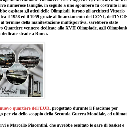
ivo numerose famiglie, in seguito a uno sgombero fu costruito il n
e ospitato gli atleti delle Olimpiadi, furono gli architetti Vittorio
ra il 1958 ed il 1959 grazie al finanziamento del CONI, dell'INCIS
o al termine della manifestazione multisportiva, sarebbero state
uovo Quartiere vennero dedicate alla XVII Olimpiade, agli Olimpionic
o dedicate strade a Roma.
l nuovo quartiere dell'EUR
, progettato durante il Fascismo per
go per via dello scoppio della Seconda Guerra Mondiale, ed ultima
rvi e Marcello Piacentini, che avrebbe ospitato le gare di basket e