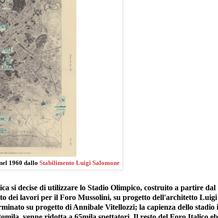
nel 1960 dallo
Stabilimento Luigi Salomone
ca si decise di utilizzare lo Stadio Olimpico, costruito a partire dal
 dei lavori per il Foro Mussolini, su progetto dell'architetto Luigi
rminato su progetto di Annibale Vitellozzi; la capienza dello stadio 
ila, venne ridotta a 65mila spettatori. Il resto del Foro Italico e