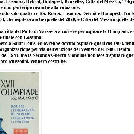
oma, Losanna, Detroit, Budapest, Bruxelles, Città del Messico, Toky
che non partecipò neanche alla votazione.
iando solo quattro città: Roma, Losanna, Detroit e Budapest. Tra l
64, che ospiterà anche quelle del 2020, e Città del Messico quelle de
ma città del Patto di Varsavia a correre per ospitare le Olimpiadi, e 
ne finale con Losanna.
però a Saint Louis, ed avrebbe dovuto ospitare quelli del 1908, tenu
 organizzazione per via dell'eruzione del Vesuvio del 1906. Benito
i del 1944, ma la Seconda Guerra Mondiale non fece disputare que
 Foro Mussolini, vennero costruite.