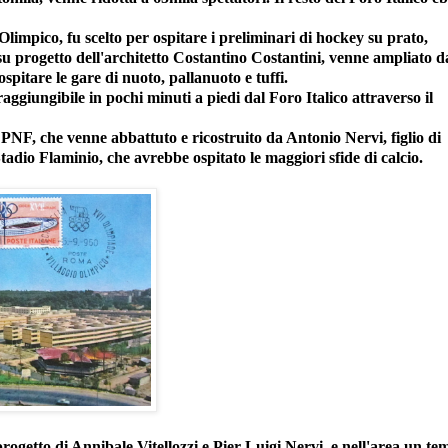
Olimpico, fu scelto per ospitare i preliminari di hockey su prato,
su progetto dell'architetto Costantino Costantini, venne ampliato d
spitare le gare di nuoto, pallanuoto e tuffi.
 raggiungibile in pochi minuti a piedi dal Foro Italico attraverso il
 PNF, che venne abbattuto e ricostruito da Antonio Nervi, figlio di
Stadio Flaminio, che avrebbe ospitato le maggiori sfide di calcio.
progetto di Annibale Vitellozzi e Pier Luigi Nervi, e nell'area un t