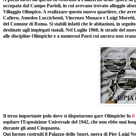
occupata dal Campo Parioli, in cui avevano trovato alloggio abus
Villaggio Olimpico. A realizzare questo nuovo quartiere, che avrebb
Cafiero, Amedeo Luccichenti, Vincenzo Monaco e Luigi Moretti, t
del Comune di Roma. Si stabilì infatti che le abitazioni, in seguit
destinate agli impiegati statali. Nel Luglio 1960, le strade del n
alle discipline Olimpiche e a numerosi Paesi cui ancora non eran
Il terzo importante polo dove si disputarono gare Olimpiche fu
i
ospitare l'Esposizione Universale del 1942, che non ebbe mai luo
durante gli anni Cinquanta.
Qui furono costruiti il Palazzo dello Sport, opera di Pier Luigi Ne