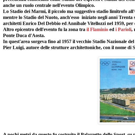
anche un ruolo centrale nell'evento Olimpico.
Lo Stadio dei Marmi, il piccolo ma suggestivo stadio limitrofo all'
mentre lo Stadio del Nuoto, anch'esso iniziato negli anni Trenta 
architetti Enrico Del Debbio ed Annibale Vitellozzi nel 1959, per o
Altro epicentro dell'evento fu la zona tra
il Flaminio
ed
i Parioli
,
Ponte Duca d'Aosta.
In quest'area sorgeva fino al 1957 il vecchio Stadio Nazionale del
Pier Luigi, autore delle strutture architettoniche, con il nome di 
A pochi metri da questo fu costruito il Palazzetto dello Sport, su 