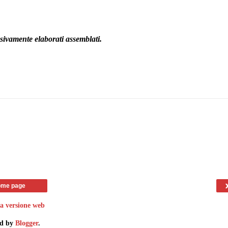
sivamente elaborati assemblati.
me page
za versione web
d by
Blogger
.