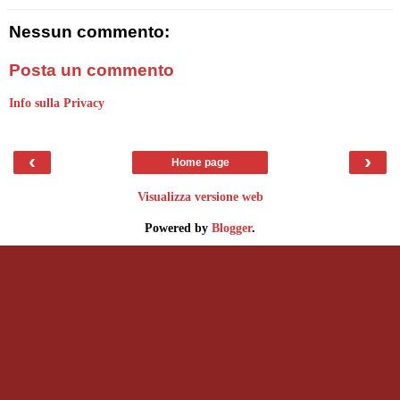
Nessun commento:
Posta un commento
Info sulla Privacy
‹
›
Home page
Visualizza versione web
Powered by
Blogger
.