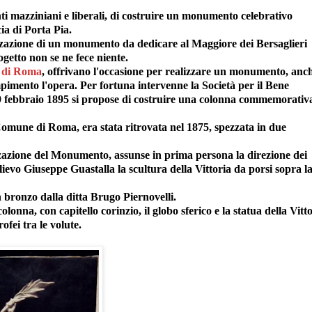
nti mazziniani e liberali, di costruire un monumento celebrativo
ia di Porta Pia.
lizzazione di un monumento da dedicare al Maggiore dei Bersaglieri
getto non se ne fece niente.
e di Roma
, offrivano l'occasione per realizzare un monumento, anc
pimento l'opera. Per fortuna intervenne la Società per il Bene
19 febbraio 1895 si propose di costruire una colonna commemorativ
 Comune di Roma, era stata ritrovata nel 1875, spezzata in due
zzazione del Monumento, assunse in prima persona la direzione dei
llievo Giuseppe Guastalla la scultura della Vittoria da porsi sopra l
in bronzo dalla ditta Brugo Piernovelli.
olonna, con capitello corinzio, il globo sferico e la statua della Vitto
ofei tra le volute.