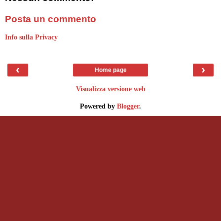
Posta un commento
Info sulla Privacy
‹
›
Home page
Visualizza versione web
Powered by
Blogger
.