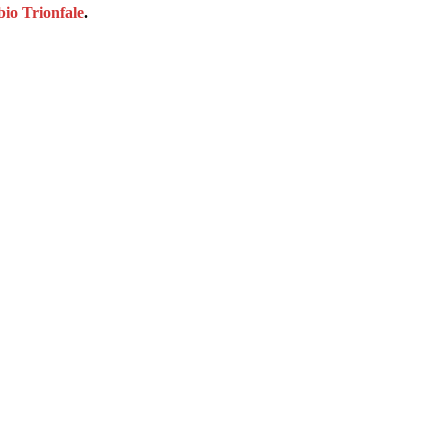
io Trionfale
.