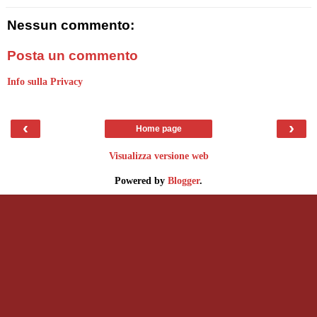
Nessun commento:
Posta un commento
Info sulla Privacy
‹
›
Home page
Visualizza versione web
Powered by
Blogger
.