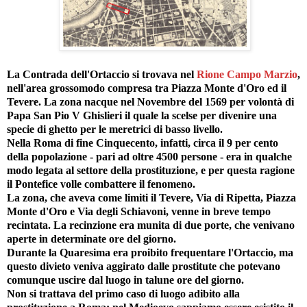
La Contrada dell'Ortaccio si trovava nel
Rione Campo Marzio
,
nell'area grossomodo compresa tra Piazza Monte d'Oro ed il
Tevere. La zona nacque nel Novembre del 1569 per volontà di
Papa San Pio V Ghislieri il quale la scelse per divenire una
specie di ghetto per le meretrici di basso livello.
Nella Roma di fine Cinquecento, infatti, circa il 9 per cento
della popolazione - pari ad oltre 4500 persone - era in qualche
modo legata al settore della prostituzione, e per questa ragione
il Pontefice volle combattere il fenomeno.
La zona, che aveva come limiti il Tevere, Via di Ripetta, Piazza
Monte d'Oro e Via degli Schiavoni, venne in breve tempo
recintata. La recinzione era munita di due porte, che venivano
aperte in determinate ore del giorno.
Durante la Quaresima era proibito frequentare l'Ortaccio, ma
questo divieto veniva aggirato dalle prostitute che potevano
comunque uscire dal luogo in talune ore del giorno.
Non si trattava del primo caso di luogo adibito alla