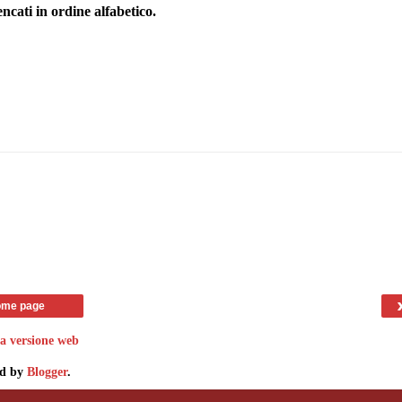
encati in ordine alfabetico.
me page
za versione web
d by
Blogger
.