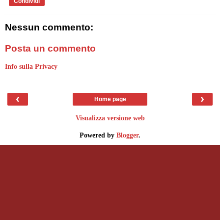
Condividi
Nessun commento:
Posta un commento
Info sulla Privacy
‹
›
Home page
Visualizza versione web
Powered by
Blogger
.