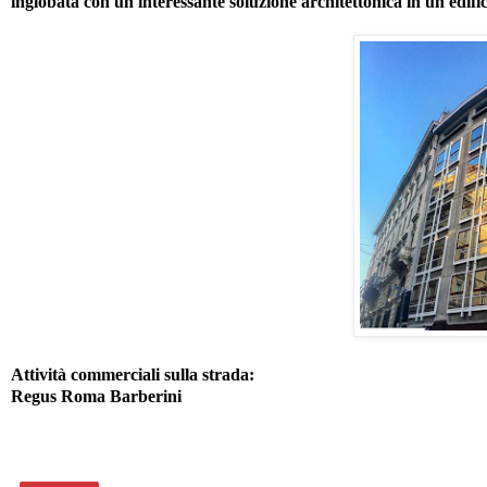
inglobata con un'interessante soluzione architettonica in un edific
Attività commerciali sulla strada:
Regus Roma Barberini