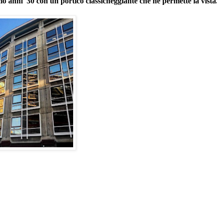
io anni '30 con un portico classicheggiante che ne permette la vista