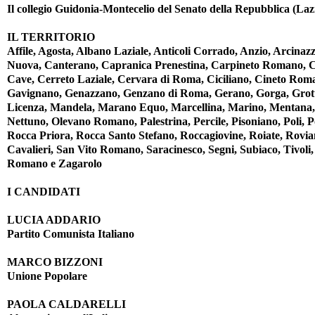
Il collegio Guidonia-Montecelio del Senato della Repubblica (Lazi
IL TERRITORIO
Affile, Agosta, Albano Laziale, Anticoli Corrado, Anzio, Arcina
Nuova, Canterano, Capranica Prenestina, Carpineto Romano, C
Cave, Cerreto Laziale, Cervara di Roma, Ciciliano, Cineto Roman
Gavignano, Genazzano, Genzano di Roma, Gerano, Gorga, Grotta
Licenza, Mandela, Marano Equo, Marcellina, Marino, Mentana,
Nettuno, Olevano Romano, Palestrina, Percile, Pisoniano, Poli,
Rocca Priora, Rocca Santo Stefano, Roccagiovine, Roiate, Rovia
Cavalieri, San Vito Romano, Saracinesco, Segni, Subiaco, Tivoli, 
Romano e Zagarolo
I CANDIDATI
LUCIA ADDARIO
Partito Comunista Italiano
MARCO BIZZONI
Unione Popolare
PAOLA CALDARELLI