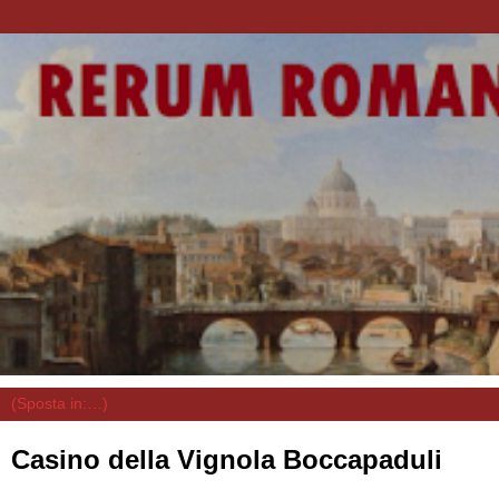
Casino della Vignola Boccapaduli