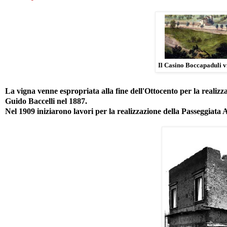
Il Casino Boccapaduli v
La vigna venne espropriata alla fine dell'Ottocento per la reali
Guido Baccelli nel 1887.
Nel 1909 iniziarono lavori per la realizzazione della Passeggiat