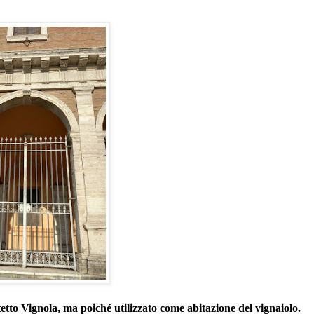
etto Vignola, ma poiché utilizzato come abitazione del vignaiolo.