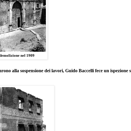
demolizione nel 1909
arono alla sospensione dei lavori, Guido Baccelli fece un ispezione s