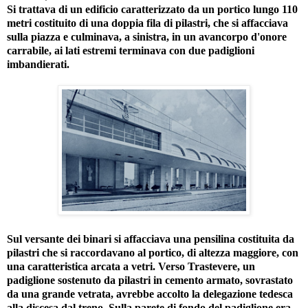
Si trattava di un edificio caratterizzato da un portico lungo 110
metri costituito di una doppia fila di pilastri, che si affacciava
sulla piazza e culminava, a sinistra, in un avancorpo d'onore
carrabile, ai lati estremi terminava con due padiglioni
imbandierati.
Sul versante dei binari si affacciava una pensilina costituita da
pilastri che si raccordavano al portico, di altezza maggiore, con
una caratteristica arcata a vetri. Verso Trastevere, un
padiglione sostenuto da pilastri in cemento armato, sovrastato
da una grande vetrata, avrebbe accolto la delegazione tedesca
alla discesa dal treno. Sulla parete di fondo del padiglione era