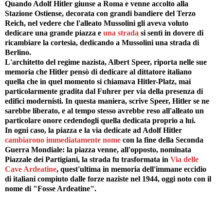
Quando Adolf Hitler giunse a Roma e venne accolto alla
Stazione Ostiense, decorata con grandi bandiere del Terzo
Reich, nel vedere che l'alleato Mussolini gli aveva voluto
dedicare una grande piazza e
una strada
si sentì in dovere di
ricambiare la cortesia, dedicando a Mussolini una strada di
Berlino.
L'architetto del regime nazista, Albert Speer, riporta nelle sue
memoria che Hitler pensò di dedicare al dittatore italiano
quella che in quel momento si chiamava Hitler-Platz, mai
particolarmente gradita dal Fuhrer per via della presenza di
edifici modernisti. In questa maniera, scrive Speer, Hitler se ne
sarebbe liberato, e al tempo stesso avrebbe reso all'alleato un
particolare onore cedendogli quella dedicata proprio a lui.
In ogni caso, la piazza e la via dedicate ad Adolf Hitler
cambiarono immediatamente nome
con la fine della Seconda
Guerra Mondiale: la piazza venne, all'opposto, nominata
Piazzale dei Partigiani, la strada fu trasformata in
Via delle
Cave Ardeatine
, quest'ultima in memoria dell'immane eccidio
di italiani compiuto dalle forze naziste nel 1944, oggi noto con il
nome di "Fosse Ardeatine".