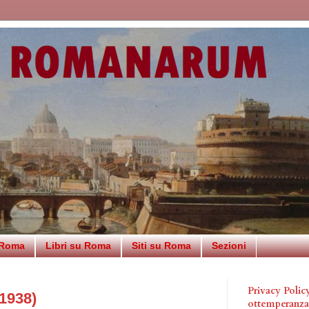
 Roma
Libri su Roma
Siti su Roma
Sezioni
Privacy Poli
(1938)
ottemperanz