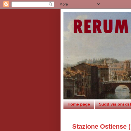
Home page
Suddivisioni di
Stazione Ostiense 