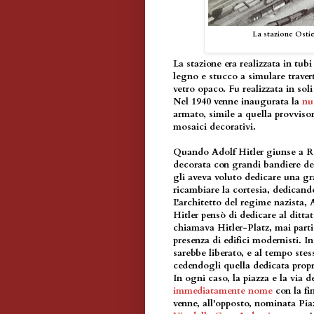
La stazione Ostien
La stazione era realizzata in tubi 
legno e stucco a simulare travert
vetro opaco. Fu realizzata in soli
Nel 1940 venne inaugurata la
nu
armato, simile a quella provvisor
mosaici decorativi.
Quando Adolf Hitler giunse a Ro
decorata con grandi bandiere del
gli aveva voluto dedicare una g
ricambiare la cortesia, dedicand
L'architetto del regime nazista, 
Hitler pensò di dedicare al ditt
chiamava Hitler-Platz, mai parti
presenza di edifici modernisti. I
sarebbe liberato, e al tempo stes
cedendogli quella dedicata propr
In ogni caso, la piazza e la via 
immediatamente nome
con la fi
venne, all'opposto, nominata Piaz