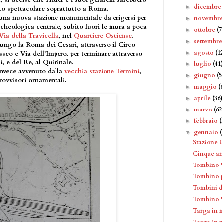
, si decise che Hitler e i suoi gerarchi sarebbero
dicembr
►
anto spettacolare soprattutto a Roma.
 una nuova stazione monumentale da erigersi per
novembr
►
archeologica centrale, subito fuori le mura a poca
ottobre
(7
►
Via della Travicella
, nel
Quartiere Ostiense
.
settembr
►
lungo la Roma dei Cesari, attraverso il Circo
agosto
(1
►
sseo e Via dell'Impero, per terminare attraverso
, e del Re, al Quirinale.
luglio
(41
►
invece avvenuto dalla
vecchia stazione Termini
,
giugno
(5
►
provvisori ornamentali.
maggio
(
►
aprile
(36
►
marzo
(62
►
febbraio
(
►
gennaio
▼
Stazione O
Cinque a
Tombino "
Tombino p
Tombini 
Tombino "
Targa in 
Targa in 