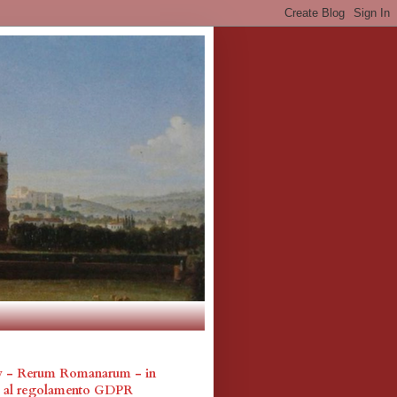
cy - Rerum Romanarum - in
a al regolamento GDPR