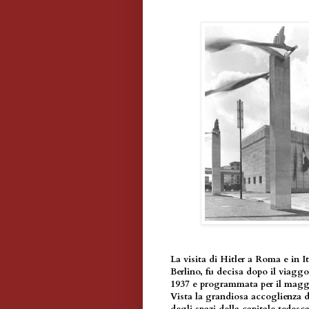
La visita di Hitler a Roma e in I
Berlino, fu decisa dopo il viagg
1937 e programmata per il magg
Vista la grandiosa accoglienza di 