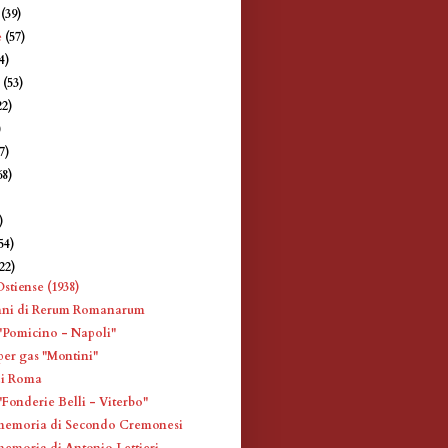
e
(39)
e
(57)
4)
e
(53)
22)
)
7)
68)
)
)
54)
(22)
stiense (1938)
nni di Rerum Romanarum
Pomicino - Napoli"
er gas "Montini"
di Roma
Fonderie Belli - Viterbo"
memoria di Secondo Cremonesi
memoria di Antonio Lettieri