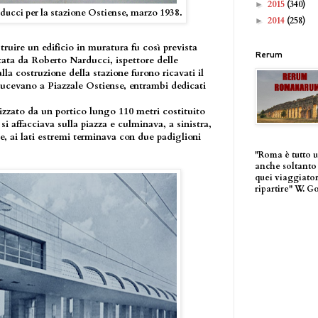
2015
(340)
►
ducci per la stazione Ostiense, marzo 1938.
2014
(258)
►
truire un edificio in muratura fu così prevista
Rerum
tata da Roberto Narducci, ispettore delle
a costruzione della stazione furono ricavati il
cevano a Piazzale Ostiense, entrambi dedicati
erizzato da un portico lungo 110 metri costituito
 si affacciava sulla piazza e culminava, a sinistra,
e, ai lati estremi terminava con due padiglioni
"Roma è tutto 
anche soltanto 
quei viaggiator
ripartire" W. G