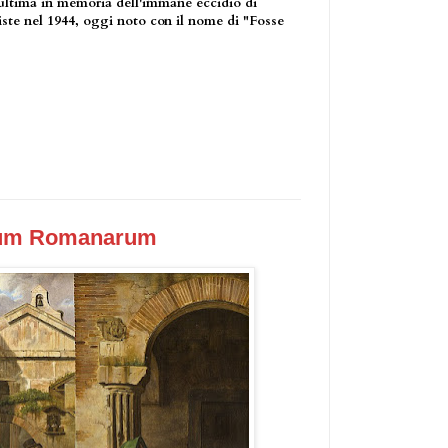
'ultima in memoria dell'immane eccidio di
ziste nel 1944, oggi noto con il nome di "Fosse
erum Romanarum