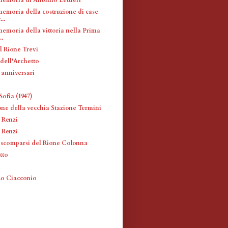
memoria della costruzione di case
..
memoria della vittoria nella Prima
..
l Rione Trevi
ell'Archetto
 anniversari
ofia (1947)
ne della vecchia Stazione Termini
 Renzi
 Renzi
i scomparsi del Rione Colonna
tto
o
so Ciacconio