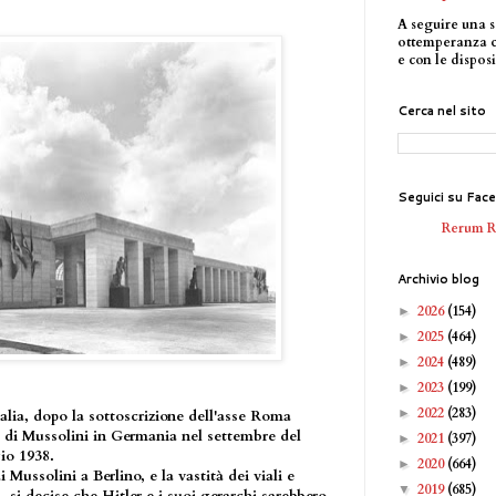
A seguire una s
ottemperanza 
e con le disposi
Cerca nel sito
Seguici su Fac
Rerum 
Archivio blog
2026
(154)
►
2025
(464)
►
2024
(489)
►
2023
(199)
►
2022
(283)
►
talia, dopo la sottoscrizione dell'asse Roma
o di Mussolini in Germania nel settembre del
2021
(397)
►
io 1938.
2020
(664)
►
Mussolini a Berlino, e la vastità dei viali e
2019
(685)
▼