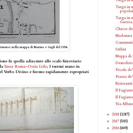
Targa in 
popolar.
Targa in 
Guerra.
Chiese de
Madonna d
Contenuti
inense nella mappa di Marino e Gigli del 1934.
Utilità
Mappa di S
ione fu quella adiacente allo scalo ferroviario
Demolizio
lla
linea Roma-Ostia Lido
. I terreni erano in
Vicolo de'
del Verbo Divino e furono rapidamente espropriati
Piazza de'
Ristorant
Il Fagiane
Il Fagian
Via Alfon
2018
(1287)
►
2017
(503)
►
2016
(449)
►