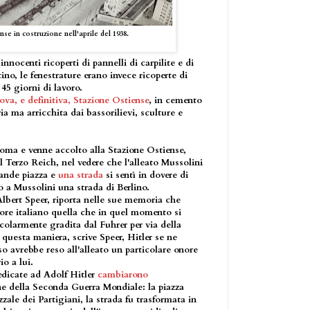
se in costruzione nell'aprile del 1938.
innocenti ricoperti di pannelli di carpilite e di
ino, le fenestrature erano invece ricoperte di
 45 giorni di lavoro.
ova, e definitiva, Stazione Ostiense
, in cemento
ia ma arricchita dai bassorilievi, sculture e
ma e venne accolto alla Stazione Ostiense,
 Terzo Reich, nel vedere che l'alleato Mussolini
rande piazza e
una strada
si sentì in dovere di
o a Mussolini una strada di Berlino.
Albert Speer, riporta nelle sue memoria che
atore italiano quella che in quel momento si
colarmente gradita dal Fuhrer per via della
n questa maniera, scrive Speer, Hitler se ne
so avrebbe reso all'alleato un particolare onore
io a lui.
dedicate ad Adolf Hitler
cambiarono
ne della Seconda Guerra Mondiale: la piazza
zale dei Partigiani, la strada fu trasformata in