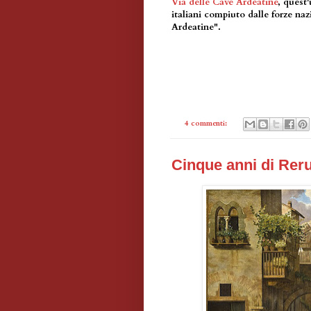
Via delle Cave Ardeatine
, quest
italiani compiuto dalle forze na
Ardeatine".
4 commenti:
Cinque anni di R