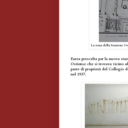
La zona della Stazione Ost
L'area prescelta per la nuova staz
Ostiense che si trovava vicino a
parte di proprietà del Collegio 
nel 1937.