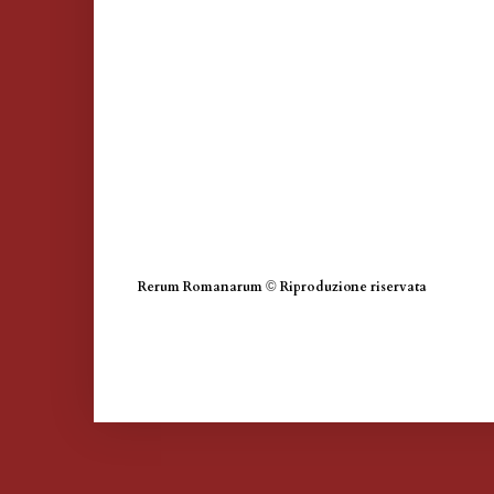
Rerum Romanarum
©
Riproduzione riservata