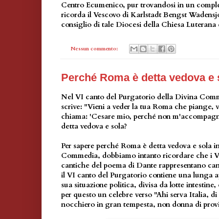
Centro Ecumenico, pur trovandosi in un comples
ricorda il Vescovo di Karlstadt Bengst Wadensj
consiglio di tale Diocesi della Chiesa Luterana 
Nessun commento:
Perché Roma è detta vedova e 
Nel VI canto del Purgatorio della Divina Comm
scrive: "Vieni a veder la tua Roma che piange, v
chiama: 'Cesare mio, perché non m'accompag
detta vedova e sola?
Per sapere
perché Roma è detta vedova e sola
in
Commedia, dobbiamo intanto ricordare che i VI c
cantiche del poema di Dante rappresentano canti 
il VI canto del Purgatorio contiene una lunga apo
sua situazione politica, divisa da lotte intestine
per questo un celebre verso "Ahi serva Italia, di
nocchiero in gran tempesta, non donna di provi