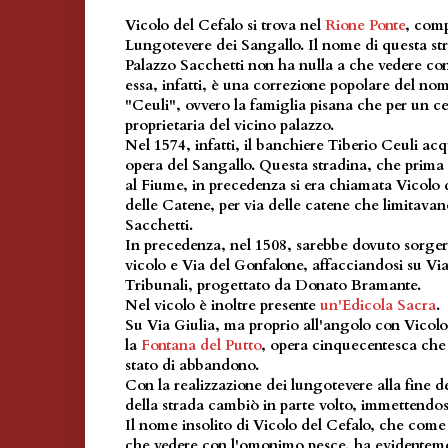
Vicolo del Cefalo
si trova nel
Rione Ponte
, comp
Lungotevere dei Sangallo. Il nome di questa st
Palazzo Sacchetti non ha nulla a che vedere con
essa, infatti, è una correzione popolare del no
"Ceuli", ovvero la famiglia pisana che per un ce
proprietaria del vicino palazzo.
Nel 1574, infatti, il banchiere Tiberio Ceuli acq
opera del Sangallo. Questa stradina, che prima
al Fiume, in precedenza si era chiamata Vicolo 
delle Catene, per via delle catene che limitavan
Sacchetti.
In precedenza, nel 1508, sarebbe dovuto sorger
vicolo e Via del Gonfalone, affacciandosi su Via 
Tribunali, progettato da Donato Bramante.
Nel vicolo è inoltre presente
un'Edicola Sacra
.
Su Via Giulia, ma proprio all'angolo con
Vicolo
la
Fontana del Putto
, opera cinquecentesca che
stato di abbandono.
Con la realizzazione dei lungotevere alla fine d
della strada cambiò in parte volto, immettendosi
Il nome insolito di
Vicolo del Cefalo
, che come 
che vedere con l'omonimo pesce, ha evidentem