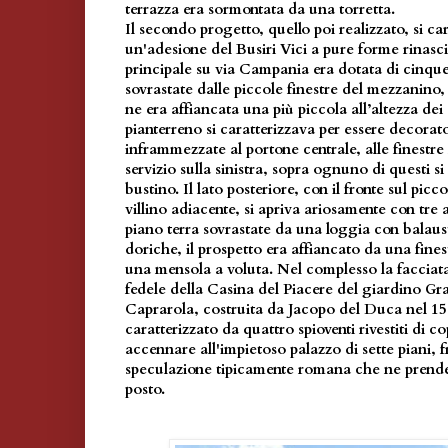
terrazza era sormontata da una torretta.
Il secondo progetto, quello poi realizzato, si ca
un'adesione del Busiri Vici a pure forme rinasci
principale su via Campania era dotata di cinque
sovrastate dalle piccole finestre del mezzanino
ne era affiancata una più piccola all’altezza dei 
pianterreno si caratterizzava per essere decorat
inframmezzate al portone centrale, alle finestre l
servizio sulla sinistra, sopra ognuno di questi s
bustino. Il lato posteriore, con il fronte sul picc
villino adiacente, si apriva ariosamente con tre a
piano terra sovrastate da una loggia con balaus
doriche, il prospetto era affiancato da una fine
una mensola a voluta. Nel complesso la facciata
fedele della Casina del Piacere del giardino Gra
Caprarola, costruita da Jacopo del Duca nel 1586
caratterizzato da quattro spioventi rivestiti di c
accennare all'impietoso palazzo di sette piani, f
speculazione tipicamente romana che ne prende
posto.