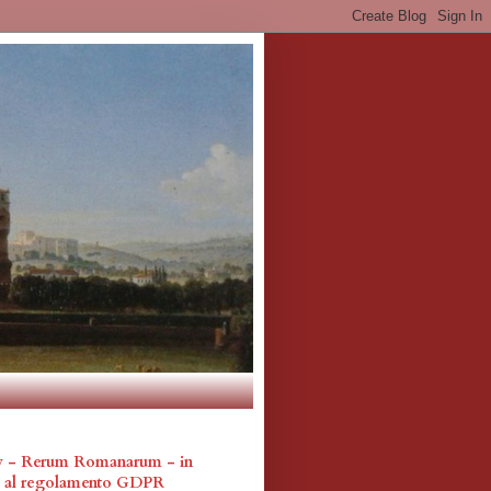
cy - Rerum Romanarum - in
a al regolamento GDPR