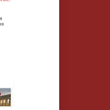
e Rot...
)
6)
(13)