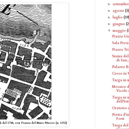
settembr
►
agosto
(3
►
luglio
(39
►
giugno
(2
►
maggio
(
▼
Piazza Gi
Sala Presi
Piazza Tri
Statua del
di San..
Palazzo B
Croce in 
Targa in 
Mosaico d
Vicolo 
Targa in 
dell'Ist
Oratorio d
Pietra d'
Forti
i del 1748, con Piazza del Muro Nuovo (n. 1152)
Targa del