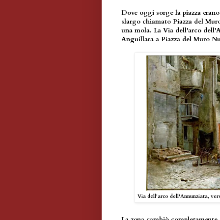
Dove oggi sorge la piazza erano p
slargo chiamato Piazza del Muro 
una mola. La Via dell'arco dell
Anguillara a Piazza del Muro N
Via dell'arco dell'Annunziata, ver
La zona cambiò completamente c