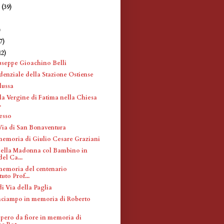
e
(39)
)
)
7)
12)
useppe Gioachino Belli
denziale della Stazione Ostiense
lussa
la Vergine di Fatima nella Chiesa
.
esso
Via di San Bonaventura
memoria di Giulio Cesare Graziani
ella Madonna col Bambino in
del Ca...
memoria del centenario
ituto Prof...
i Via della Paglia
inciampo in memoria di Roberto
 pero da fiore in memoria di