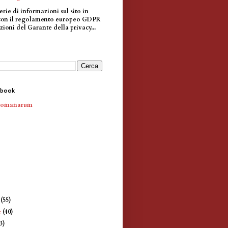
erie di informazioni sul sito in
con il regolamento europeo GDPR
zioni del Garante della privacy...
ebook
Romanarum
e
(55)
e
(40)
3)