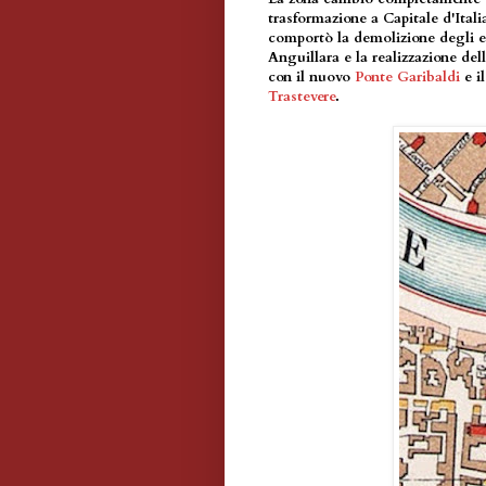
trasformazione a Capitale d'Itali
comportò la demolizione degli edi
Anguillara e la realizzazione del
con il nuovo
Ponte Garibaldi
e i
Trastevere
.