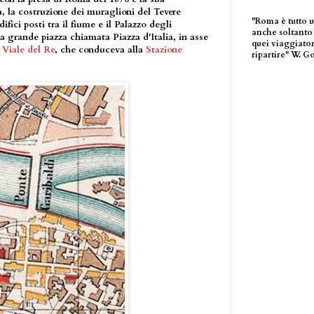
a, la costruzione dei muraglioni del Tevere
"Roma è tutto 
fici posti tra il fiume e il Palazzo degli
anche soltanto 
la grande piazza chiamata Piazza d'Italia, in asse
quei viaggiator
l
Viale del Re
, che conduceva alla
Stazione
ripartire" W. G