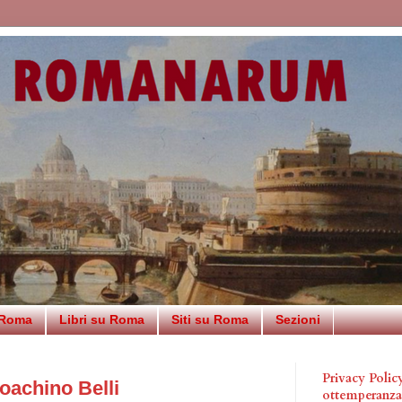
 Roma
Libri su Roma
Siti su Roma
Sezioni
Privacy Poli
oachino Belli
ottemperanz