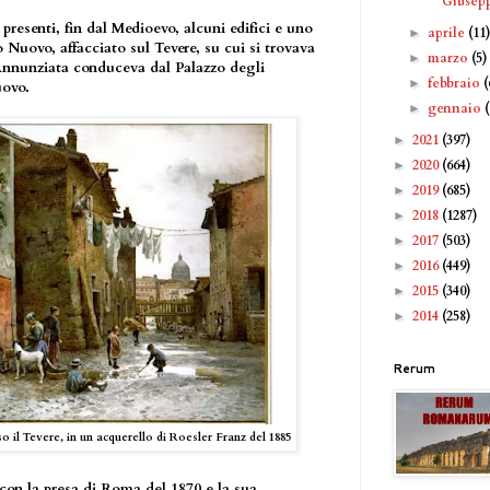
Giusepp
resenti, fin dal Medioevo, alcuni edifici e uno
aprile
(11
►
Nuovo, affacciato sul Tevere, su cui si trovava
marzo
(5)
►
'Annunziata conduceva dal Palazzo degli
febbraio
(
►
uovo.
gennaio
►
2021
(397)
►
2020
(664)
►
2019
(685)
►
2018
(1287)
►
2017
(503)
►
2016
(449)
►
2015
(340)
►
2014
(258)
►
Rerum
so il Tevere, in un acquerello di Roesler Franz del 1885
on la presa di Roma del 1870 e la sua