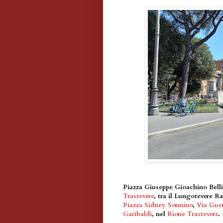
Piazza Giuseppe Gioachino Belli 
Trastevere
, tra il Lungotevere R
Piazza Sidney Sonnino
,
Via Gus
Garibaldi
, nel
Rione Trastevere
.