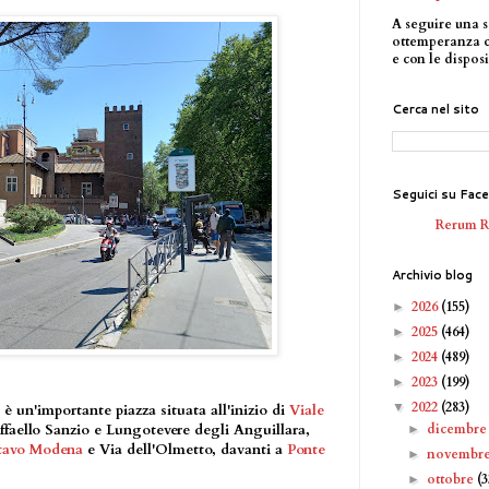
A seguire una s
ottemperanza 
e con le disposi
Cerca nel sito
Seguici su Fac
Rerum 
Archivio blog
2026
(155)
►
2025
(464)
►
2024
(489)
►
2023
(199)
►
2022
(283)
▼
è un'importante piazza situata all'inizio di
Viale
dicembr
affaello Sanzio e Lungotevere degli Anguillara,
►
tavo Modena
e Via dell'Olmetto, davanti a
Ponte
novembr
►
ottobre
(3
►