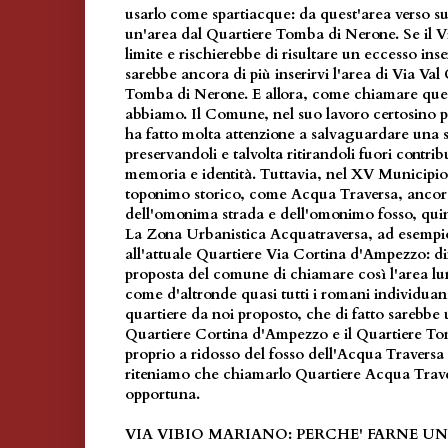
usarlo come spartiacque: da quest'area verso s
un'area dal Quartiere Tomba di Nerone. Se il Vi
limite e rischierebbe di risultare un eccesso inser
sarebbe ancora di più inserirvi l'area di Via Va
Tomba di Nerone. E allora, come chiamare ques
abbiamo. Il Comune, nel suo lavoro certosino pe
ha fatto molta attenzione a salvaguardare una se
preservandoli e talvolta ritirandoli fuori contri
memoria e identità. Tuttavia, nel XV Municipio 
toponimo storico, come Acqua Traversa, ancora 
dell'omonima strada e dell'omonimo fosso, quind
La Zona Urbanistica Acquatraversa, ad esempi
all'attuale Quartiere Via Cortina d'Ampezzo: diff
proposta del comune di chiamare così l'area l
come d'altronde quasi tutti i romani individuano
quartiere da noi proposto, che di fatto sarebbe 
Quartiere Cortina d'Ampezzo e il Quartiere To
proprio a ridosso del fosso dell'Acqua Traversa
riteniamo che chiamarlo Quartiere Acqua Travers
opportuna.
VIA VIBIO MARIANO: PERCHE' FARNE U