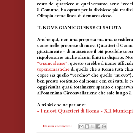
resto del quartiere su quel versante, sono "vecc
il Comune, ha optato per la divisione più tradi
Olimpia come linea di demarcazione.
IL NOME GIANICOLENSE CI SALUTA
Anche qui, non una proposta ma una considera
come nelle proposte di nuovi Quartieri il Comu
giustamente - di mantenere il più possibile topo
rispolverarne anche alcuni finiti in disparte. No
"Gianicolense"
: questo sarebbe il nome ufficial
toponomastiche
di quello che a Roma tutti ch
copre sia quello "vecchio" che quello "nuovo"),
ben presto sostituito dal nome con cui tutti lo 
oggi risulta quasi totalmente sparito e sopravvi
all'omonima Circonvallazione che sale lungo il
Altri siti che ne parlano:
- I nuovi Quartieri di Roma - XII Municip
Nessun commento: