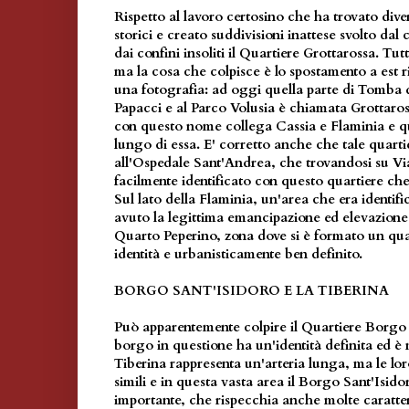
Rispetto al lavoro certosino che ha trovato diver
storici e creato suddivisioni inattese svolto da
dai confini insoliti il Quartiere Grottarossa. Tutt
ma la cosa che colpisce è lo spostamento a est ri
una fotografia: ad oggi quella parte di Tomba 
Papacci e al Parco Volusia è chiamata Grottaros
con questo nome collega Cassia e Flaminia e que
lungo di essa. E' corretto anche che tale quarti
all'Ospedale Sant'Andrea, che trovandosi su Via
facilmente identificato con questo quartiere che 
Sul lato della Flaminia, un'area che era identi
avuto la legittima emancipazione ed elevazione 
Quarto Peperino, zona dove si è formato un qua
identità e urbanisticamente ben definito.
BORGO SANT'ISIDORO E LA TIBERINA
Può apparentemente colpire il Quartiere Borgo S
borgo in questione ha un'identità definita ed è 
Tiberina rappresenta un'arteria lunga, ma le lor
simili e in questa vasta area il Borgo Sant'Isido
importante, che rispecchia anche molte caratteri