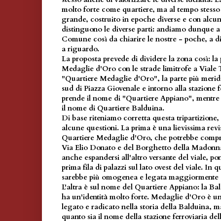
molto forte come quartiere, ma al tempo stesso
grande, costruito in epoche diverse e con alcuni
distinguono le diverse parti: andiamo dunque a 
Comune così da chiarire le nostre - poche, a dir
a riguardo.
La proposta prevede di dividere la zona così: la
Medaglie d'Oro con le strade limitrofe a Viale T
"Quartiere Medaglie d'Oro", la parte più merid
sud di Piazza Giovenale e intorno alla stazione 
prende il nome di "Quartiere Appiano", mentre 
il nome di Quartiere Balduina.
Di base riteniamo corretta questa tripartizione
alcune questioni. La prima è una lievissima revi
Quartiere Medaglie d'Oro, che potrebbe compr
Via Elio Donato e del Borghetto della Madonn
anche espandersi all'altro versante del viale, po
prima fila di palazzi sul lato ovest del viale. In
sarebbe più omogenea e legata maggiormente al
L'altra è sul nome del Quartiere Appiano: la B
ha un'identità molto forte. Medaglie d'Oro è u
legato e radicato nella storia della Balduina, 
quanto sia il nome della stazione ferroviaria del