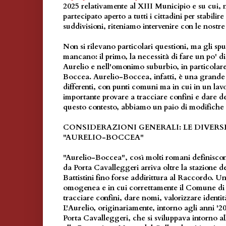
2025 relativamente al XIII Municipio e su cui, 
partecipato aperto a tutti i cittadini per stabilir
suddivisioni, riteniamo intervenire con le nostre
Non si rilevano particolari questioni, ma gli sp
mancano: il primo, la necessità di fare un po' d
Aurelio e nell'omonimo suburbio, in particolar
Boccea. Aurelio-Boccea, infatti, è una grande 
differenti, con punti comuni ma in cui in un la
importante provare a tracciare confini e dare de
questo contesto, abbiamo un paio di modifiche 
CONSIDERAZIONI GENERALI: LE DIVERSE
"AURELIO-BOCCEA"
"Aurelio-Boccea", così molti romani definisc
da Porta Cavalleggeri arriva oltre la stazione d
Battistini fino forse addirittura al Raccordo. Un
omogenea e in cui correttamente il Comune di
tracciare confini, dare nomi, valorizzare identit
L'Aurelio, originariamente, intorno agli anni '2
Porta Cavalleggeri, che si sviluppava intorno a