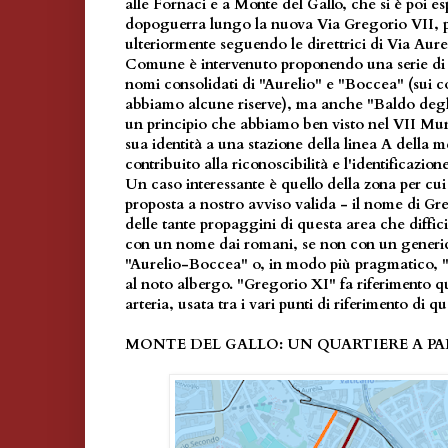
alle Fornaci e a Monte del Gallo, che si è poi e
dopoguerra lungo la nuova Via Gregorio VII, p
ulteriormente seguendo le direttrici di Via Aure
Comune è intervenuto proponendo una serie di s
nomi consolidati di "Aurelio" e "Boccea" (sui co
abbiamo alcune riserve), ma anche "Baldo deg
un principio che abbiamo ben visto nel VII Muni
sua identità a una stazione della linea A della 
contribuito alla riconoscibilità e l'identificazion
Un caso interessante è quello della zona per cu
proposta a nostro avviso valida - il nome di Gr
delle tante propaggini di questa area che diffici
con un nome dai romani, se non con un generic
"Aurelio-Boccea" o, in modo più pragmatico, "al
al noto albergo. "Gregorio XI" fa riferimento q
arteria, usata tra i vari punti di riferimento di q
MONTE DEL GALLO: UN QUARTIERE A PA