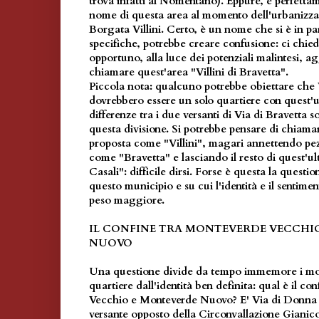
trova infatti al Nomentano). Eppure, è perfettam
nome di questa area al momento dell'urbanizza
Borgata Villini. Certo, è un nome che si è in pa
specifiche, potrebbe creare confusione: ci chi
opportuno, alla luce dei potenziali malintesi, a
chiamare quest'area "Villini di Bravetta".
Piccola nota: qualcuno potrebbe obiettare che V
dovrebbero essere un solo quartiere con quest'u
differenze tra i due versanti di Via di Bravetta s
questa divisione. Si potrebbe pensare di chiama
proposta come "Villini", magari annettendo pez
come "Bravetta" e lasciando il resto di quest'u
Casali": difficile dirsi. Forse è questa la questi
questo municipio e su cui l'identità e il sentimen
peso maggiore.
IL CONFINE TRA MONTEVERDE VECCHI
NUOVO
Una questione divide da tempo immemore i mont
quartiere dall'identità ben definita: qual è il c
Vecchio e Monteverde Nuovo? E' Via di Donna Ol
versante opposto della Circonvallazione Gianicol