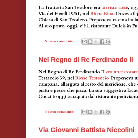
La Trattoria San Teodoro era
un ristorante
, ogg
Via dei Fienili 49/51, nel
Rione Ripa
. Doveva il
Chiesa di San Teodoro. Proponeva cucina italia
Al suo posto, oggi, c'è il ristorante Dulcis in 
Nessun commento:
Nel Regno di Re Ferdinando II
Nel Regno di Re Ferdinando II
era un ristoran
Testaccio 39, nel
Rione Testaccio
. Proponeva u
campana, allargata al resto del meridione, che
piatti e pesce che pizza. La sua suggestiva loca
Cocci è oggi occupata dal ristorante peruvian
Nessun commento:
Via Giovanni Battista Niccolini