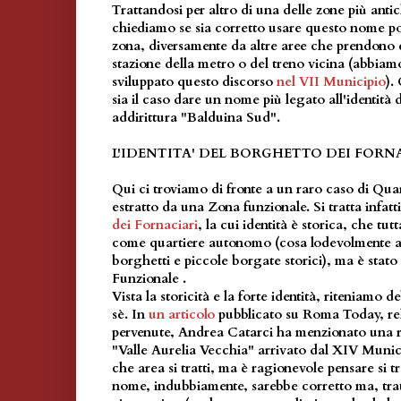
Trattandosi per altro di una delle zone più anti
chiediamo se sia corretto usare questo nome po
zona, diversamente da altre aree che prendono 
stazione della metro o del treno vicina (abbi
sviluppato questo discorso
nel VII Municipio
).
sia il caso dare un nome più legato all'identità 
addirittura "Balduina Sud".
L'IDENTITA' DEL BORGHETTO DEI FORN
Qui ci troviamo di fronte a un raro caso di Qu
estratto da una Zona funzionale. Si tratta infatt
dei Fornaciari
, la cui identità è storica, che tu
come quartiere autonomo (cosa lodevolmente av
borghetti e piccole borgate storici), ma è stato
Funzionale .
Vista la storicità e la forte identità, riteniamo 
sè. In
un articolo
pubblicato su Roma Today, rel
pervenute, Andrea Catarci ha menzionato una ri
"Valle Aurelia Vecchia" arrivato dal XIV Munici
che area si tratti, ma è ragionevole pensare si tr
nome, indubbiamente, sarebbe corretto ma, tra