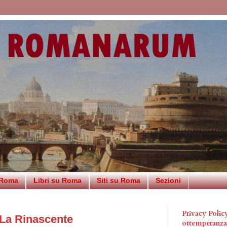
 Roma
Libri su Roma
Siti su Roma
Sezioni
Privacy Poli
La Rinascente
ottemperanz