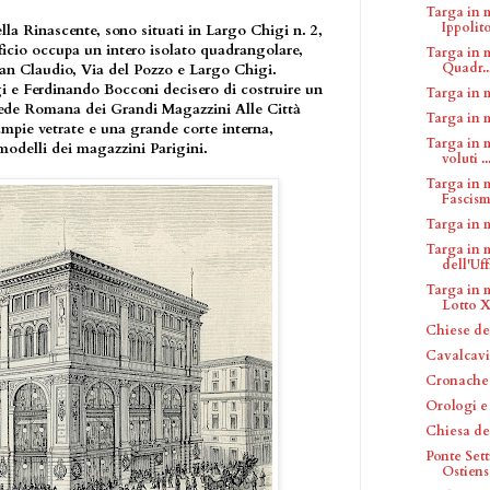
Targa in 
Ippolito,
lla Rinascente, sono situati in Largo Chigi n. 2,
dificio occupa un intero isolato quadrangolare,
Targa in 
Quadr..
San Claudio, Via del Pozzo e Largo Chigi.
igi e Ferdinando Bocconi decisero di costruire un
Targa in 
 sede Romana dei Grandi Magazzini Alle Città
Targa in 
 ampie vetrate e una grande corte interna,
Targa in 
 modelli dei magazzini Parigini.
voluti ..
Targa in m
Fascis
Targa in 
Targa in 
dell'Uffi
Targa in 
Lotto X 
Chiese de
Cavalcavi
Cronache 
Orologi e
Chiesa de
Ponte Set
Ostiens