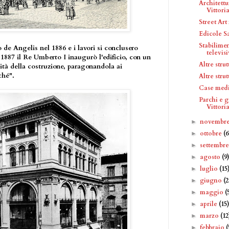
Architettu
Vittori
Street Art
Edicole S
Stabilimen
 de Angelis nel 1886 e i lavori si conclusero
televisiv
 1887 il Re Umberto I inaugurò l'edificio, con un
Altre stru
ità della costruzione, paragonandola ai
ché".
Altre stru
Case medi
Parchi e g
Vittori
novembr
►
ottobre
(6
►
settembr
►
agosto
(9
►
luglio
(15
►
giugno
(2
►
maggio
(
►
aprile
(15
►
marzo
(12
►
febbraio
(
►