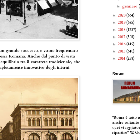
gennaio
►
2020
(664)
►
2019
(685)
►
2018
(1287)
►
2017
(503)
►
2016
(449)
►
 un grande successo, e venne frequentato
2015
(340)
►
esia Romana. Anche dal punto di vista
2014
(258)
►
equilibrio tra il carattere tradizionale, che
ompletamente innovativo degli interni.
Rerum
"Roma è tutto 
anche soltanto 
quei viaggiator
ripartire" W. G