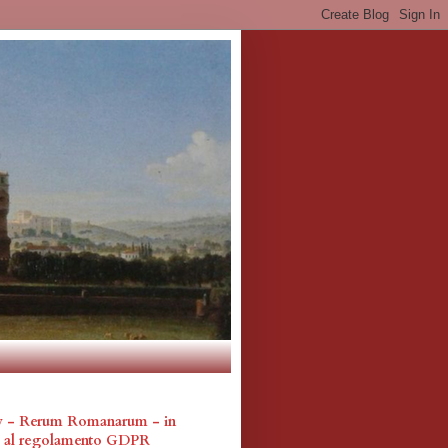
cy - Rerum Romanarum - in
a al regolamento GDPR