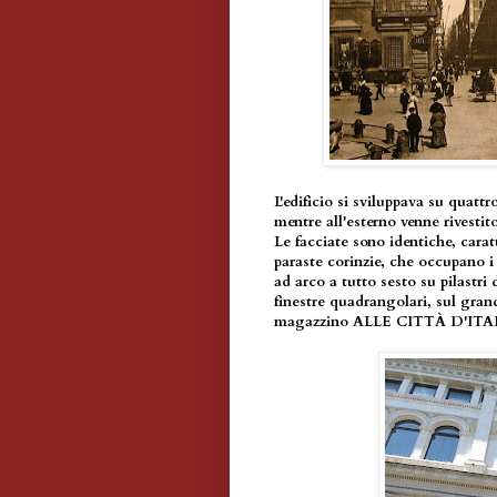
L'edificio si sviluppava su quattr
mentre all'esterno venne rivestito
Le facciate sono identiche, carat
paraste corinzie, che occupano i p
ad arco a tutto sesto su pilastri
finestre quadrangolari, sul gran
magazzino ALLE CITTÀ D'ITA