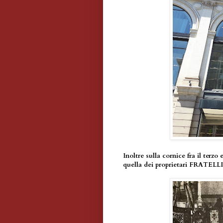
Inoltre sulla cornice fra il terzo 
quella dei proprietari FRATE