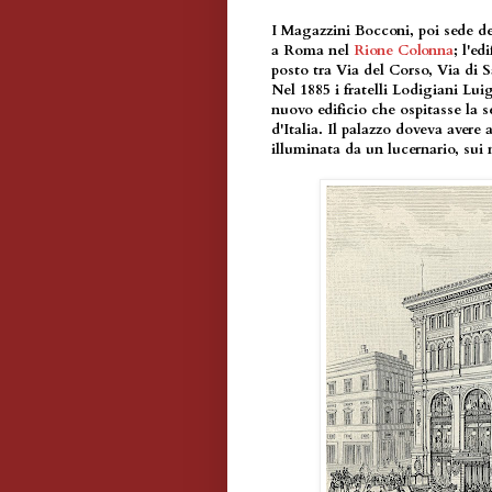
I Magazzini Bocconi, poi sede de
a Roma nel
Rione Colonna
; l'e
posto tra Via del Corso, Via di 
Nel 1885 i fratelli Lodigiani Lu
nuovo edificio che ospitasse la
d'Italia. Il palazzo doveva avere
illuminata da un lucernario, sui