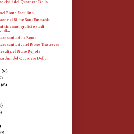
re civili del Quartiere Della
a
 nel Rione Esquilino
acre nel Rione Sant'Eustachio
ti cinematografici e studi
i di...
tture sanitarie a Roma
tture sanitarie nel Rione Trastevere
evali nel Rione Regola
iardini del Quartiere Della
a
e
(65)
7)
e
(63)
)
)
5)
5)
)
)
57)