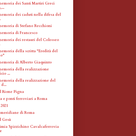
memoria dei Santi Martiri Greci
...
memoria dei caduti nella difesa del
.
memoria di Stefano Recchioni
memoria di Francesco
memoria dei restauri del Colosseo
.
emoria della scritta "Eredità del
mo"
memoria di Alberto Giaquinto
memoria della realizzazione
cio ...
memoria della realizzazione del
d...
l Rione Pigna
a e ponti ferroviari a Roma
2021
 meridiane di Roma
l Gesù
timia Spizzichino Cavalcaferrovia
e