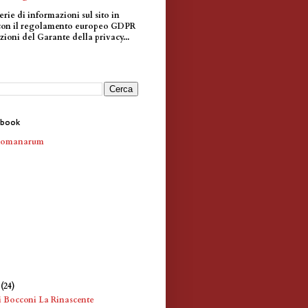
erie di informazioni sul sito in
con il regolamento europeo GDPR
zioni del Garante della privacy...
ebook
Romanarum
e
(24)
 Bocconi La Rinascente