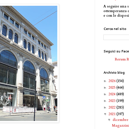
A seguire una s
ottemperanza 
e con le disposi
Cerca nel sito
Seguici su Fac
Rerum 
Archivio blog
2026
(154)
►
2025
(464)
►
2024
(489)
►
2023
(199)
►
2022
(283)
►
2021
(397)
▼
dicembr
▼
Magazzini