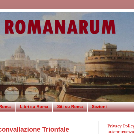
 Roma
Libri su Roma
Siti su Roma
Sezioni
Privacy Poli
convallazione Trionfale
ottemperanz