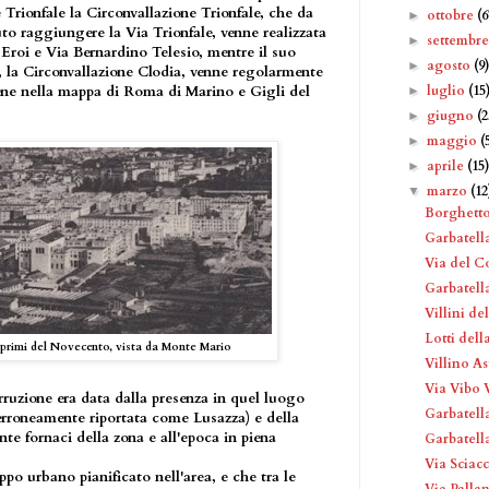
 Trionfale la Circonvallazione Trionfale, che da
ottobre
(6
►
to raggiungere la Via Trionfale, venne realizzata
settembr
►
i Eroi e Via Bernardino Telesio, mentre il suo
agosto
(9
►
, la Circonvallazione Clodia, venne regolarmente
luglio
(15
bene nella mappa di Roma di Marino e Gigli del
►
giugno
(2
►
maggio
(
►
aprile
(15
►
marzo
(12
▼
Borghetto
Garbatella
Via del C
Garbatell
Villini de
Lotti dell
primi del Novecento, vista da Monte Mario
Villino A
Via Vibo 
rruzione era data dalla presenza in quel luogo
Garbatella 
erroneamente riportata come Lusazza) e della
te fornaci della zona e all'epoca in piena
Garbatell
Via Sciac
ppo urbano pianificato nell'area, e che tra le
Via Palla