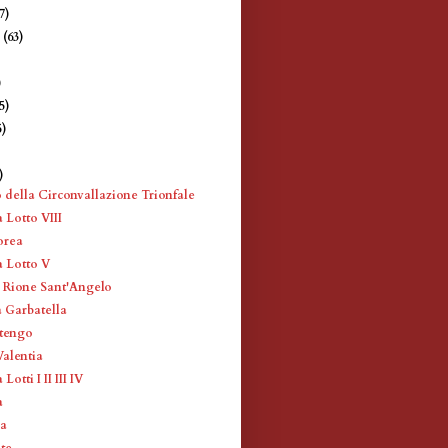
7)
e
(63)
)
)
5)
5)
)
)
 della Circonvallazione Trionfale
 Lotto VIII
orea
a Lotto V
l Rione Sant'Angelo
a Garbatella
stengo
Valentia
Lotti I II III IV
a
ca
nte