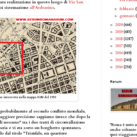
ta realizzazione in questo luogo di
Via San
poi sistemazione
all'Ardeatino
.
febbraio
(
►
gennaio
►
2020
(664)
►
2019
(685)
►
2018
(1287)
►
2017
(503)
►
2016
(449)
►
2015
(340)
►
2014
(258)
►
Rerum
ne interrotta nella mappa IGM del 1950
 probabilmente al secondo conflitto mondiale,
maggiore precisione sappiamo invece che dopo la
di nessuno" tra i due tratti di circonvallazione
"Roma è tutto 
curia e vi era sorto un borghetto spontaneo.
anche soltanto 
o dal titolo "Trionfale, un quartiere
quei viaggiator