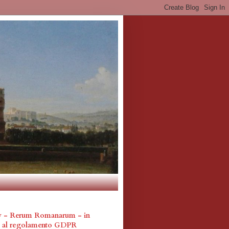
cy - Rerum Romanarum - in
a al regolamento GDPR