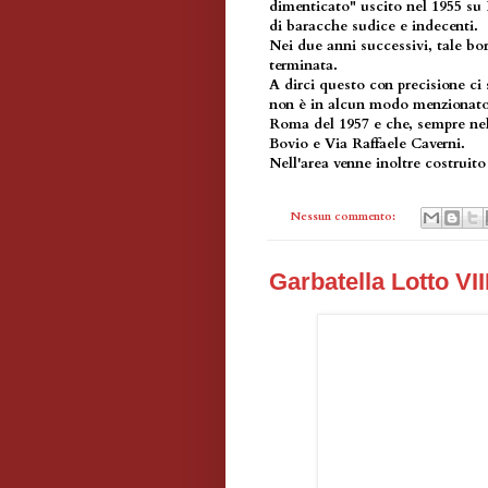
dimenticato" uscito nel 1955 su 
di baracche sudice e indecenti.
Nei due anni successivi, tale bo
terminata.
A dirci questo con precisione ci 
non è in alcun modo menzionato 
Roma del 1957 e che, sempre nel 
Bovio e Via Raffaele Caverni.
Nell'area venne inoltre costruito 
Nessun commento:
Garbatella Lotto VII