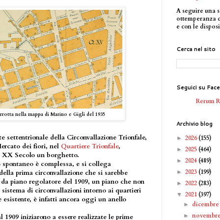
A seguire una s
ottemperanza 
e con le disposi
Cerca nel sito
Seguici su Fac
Rerum 
rrotta nella mappa di Marino e Gigli del 1935
Archivio blog
e settentrionale della Circonvallazione Trionfale,
2026
(155)
►
ercato dei fiori, nel
Quartiere Trionfale
,
2025
(464)
►
del XX Secolo un borghetto.
2024
(489)
►
 spontaneo è complessa, e si collega
2023
(199)
►
della prima circonvallazione che si sarebbe
da piano regolatore del 1909, un piano che non
2022
(283)
►
 sistema di circonvallazioni intorno ai quartieri
2021
(397)
▼
e esistente, è infatti ancora oggi un anello
dicembr
►
novembr
►
 1909 iniziarono a essere realizzate le prime