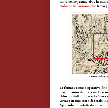
tante conseguenze ebbe la manca
Roberto Bellarmino
, che trovò 
La circonvallazio
La fornace rimase operativa fino
non si hanno dati precisi. Con 
chiusura della fornace, la "terra 
versava in uno stato di totale in
Apprendiamo infatti da un articol