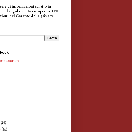
erie di informazioni sul sito in
con il regolamento europeo GDPR
zioni del Garante della privacy...
ebook
Romanarum
e
(24)
e
(65)