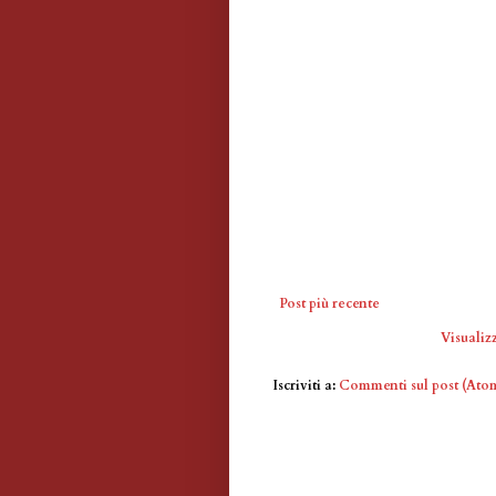
Post più recente
Visualizz
Iscriviti a:
Commenti sul post (Ato