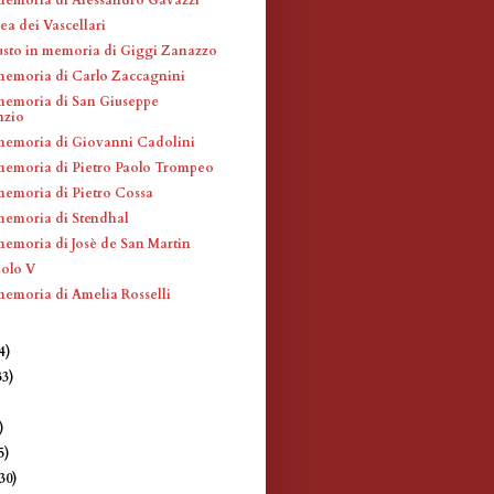
ea dei Vascellari
usto in memoria di Giggi Zanazzo
memoria di Carlo Zaccagnini
memoria di San Giuseppe
nzio
memoria di Giovanni Cadolini
memoria di Pietro Paolo Trompeo
memoria di Pietro Cossa
memoria di Stendhal
memoria di Josè de San Martin
aolo V
memoria di Amelia Rosselli
4)
33)
)
)
5)
(30)