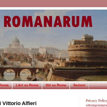
 Roma
Libri su Roma
Siti su Roma
Sezioni
Privacy Poli
Vittorio Alfieri
ottemperanz