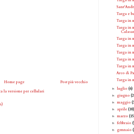
Sant'Andr
Targa e b
Targa in 
Targa in 
Calasa
Targa in 
Targa in 
Targa in 
Targa in 
Targa in 
Arco di P
Targa in 
Home page
Post più vecchio
luglio
(6)
►
a la versione per cellulari
giugno
(2
►
maggio
(
►
m)
aprile
(18
►
marzo
(15
►
febbraio
(
►
gennaio
►