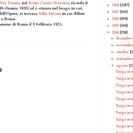
Via Torino
, nel
Rione Castro Pretorio
, ricorda il
2018
(1287)
►
749-Firenze 1803) ed è situata nel luogo in cui,
2017
(503)
►
dell'Opera, si trovava
Villa Strozzi
in cui Alfieri
2016
(449)
a a Roma.
►
Comune di Roma il 9 Febbraio 1923.
2015
(340)
►
2014
(258)
▼
dicembr
►
novembr
►
ottobre
(2
►
settembr
►
agosto
(2
▼
o
Targa in 
Targa in 
Targa in 
Targa in m
Targa in 
Targa in 
Targa in 
Targa in 
Targa in 
Targa in 