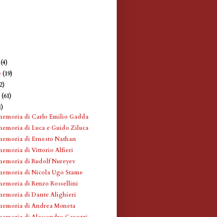
e
(4)
e
(19)
2)
e
(61)
1)
memoria di Carlo Emilio Gadda
memoria di Luca e Guido Ziluca
memoria di Ernesto Nathan
emoria di Vittorio Alfieri
memoria di Rudolf Nureyev
memoria di Nicola Ugo Stame
memoria di Renzo Rossellini
memoria di Dante Alighieri
memoria di Andrea Moneta
memoria di Alessandro Gavazzi