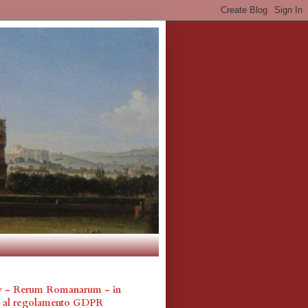
cy - Rerum Romanarum - in
a al regolamento GDPR