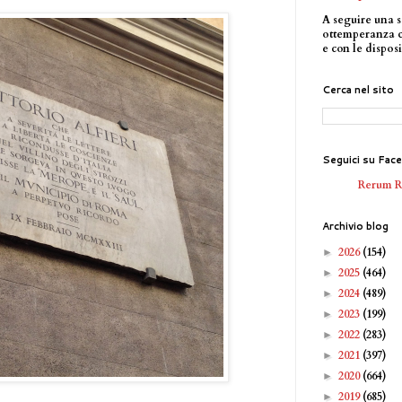
A seguire una s
ottemperanza 
e con le disposi
Cerca nel sito
Seguici su Fac
Rerum 
Archivio blog
2026
(154)
►
2025
(464)
►
2024
(489)
►
2023
(199)
►
2022
(283)
►
2021
(397)
►
2020
(664)
►
2019
(685)
►