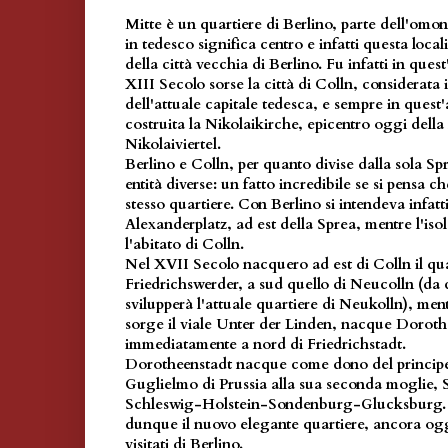
Mitte è un quartiere di Berlino, parte dell'omo
in tedesco significa centro e infatti questa local
della città vecchia di Berlino. Fu infatti in ques
XIII Secolo sorse la città di Colln, considerata 
dell'attuale capitale tedesca, e sempre in quest
costruita la Nikolaikirche, epicentro oggi della 
Nikolaiviertel.
Berlino e Colln, per quanto divise dalla sola S
entità diverse: un fatto incredibile se si pensa 
stesso quartiere. Con Berlino si intendeva infat
Alexanderplatz, ad est della Sprea, mentre l'iso
l'abitato di Colln.
Nel XVII Secolo nacquero ad est di Colln il qua
Friedrichswerder, a sud quello di Neucolln (da cu
svilupperà l'attuale quartiere di Neukolln), men
sorge il viale Unter der Linden, nacque Doroth
immediatamente a nord di Friedrichstadt.
Dorotheenstadt nacque come dono del principe
Guglielmo di Prussia alla sua seconda moglie, 
Schleswig-Holstein-Sondenburg-Glucksburg. I
dunque il nuovo elegante quartiere, ancora ogg
visitati di Berlino.