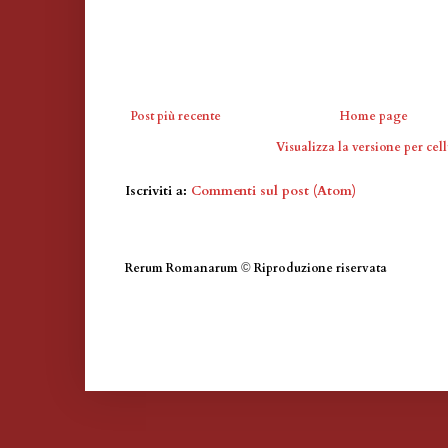
Post più recente
Home page
Visualizza la versione per cell
Iscriviti a:
Commenti sul post (Atom)
Rerum Romanarum
©
Riproduzione riservata