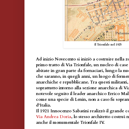
Il Trionfale nel 1925
Ad inizio Novecento si iniziò a costruire nella 
primo tratto di Via Trionfale, un nucleo di case p
abitate in gran parte da fornaciari, lungo la n
che saranno, in quegli anni, un luogo di ferment
anarchiche e repubblicane. Tra questi militanti
soprattutto intorno alla sezione anarchica di V
notevole seguito il leader anarchico Errico Ma
come una specie di Lenin, non a caso fu sopra
d'Italia.
Il 1921 Innocenzo Sabatini realizzò il grande c
Via Andrea Doria
, lo stesso architetto costruì n
anche il monumentale Trionfale IV.