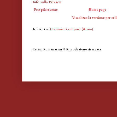
Info sulla Privacy
Post più recente
Home page
Visualizza la versione per cell
Iscriviti a:
Commenti sul post (Atom)
Rerum Romanarum
©
Riproduzione riservata