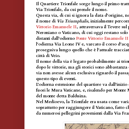
Il
Quartiere Trionfale
sorge lungo il primo trat
Via Trionfale, da cui prende il nome.
Questa via, di cui si ignora la data d'origine, 
il nome di
Via Triumphalis,
inizialmente percor
Vittorio Emanuele II
, attraversava il Tevere su
Neroniano o Vaticano, di cui oggi restano solo
distanti dall'odierno
Ponte Vittorio Emanuele II
l'odierna Via Leone IV e, varcato il corso d'ac
proseguiva lungo quello che è l'attuale traccia
città di Veio.
Il nome della via è legato probabilmente ai trio
dopo le vittorie, ma gli storici sono abbastanza 
via non avesse alcun esclusiva riguardo il pass
questo tipo di eventi.
L'odierna estensione del quartiere va dall'inizio
fuori le Mura Vaticane, e, risalendo per Monte 
del monte detta Balduina.
Nel Medioevo, la Trionfale era usata come varia
soprattutto per raggiungere il Vaticano, fatto 
da numerosi pellegrini provenienti dalla Via Fr