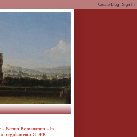
cy - Rerum Romanarum - in
a al regolamento GDPR