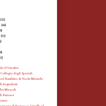
e
(12)
e
(66)
0)
e
(51)
6)
)
0)
22)
)
rdo D'Onofrio
 Collegio degli Speziali
ol Bambino di Via In Miranda
li Acquedotti
dei Miracoli
di Eurisace
ciarra
memoria di Francesco Cinelli ed