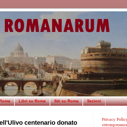
 Roma
Libri su Roma
Siti su Roma
Sezioni
Privacy Poli
ll'Ulivo centenario donato
ottemperanz