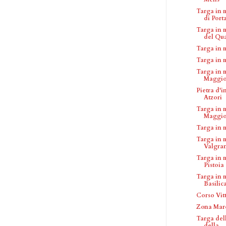
Targa in 
di Porta
Targa in 
del Qua
Targa in 
Targa in 
Targa in 
Maggio
Pietra d'
Atzori
Targa in 
Maggio
Targa in 
Targa in 
Valgra
Targa in 
Pistoia
Targa in 
Basilica
Corso Vit
Zona Mar
Targa del
della ...