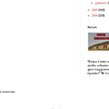
gennaio
►
2015
(340)
►
2014
(258)
►
Rerum
"Roma è tutto 
anche soltanto 
quei viaggiator
ripartire" W. G
 riservata