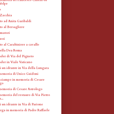
Volpe
o
 Zacchia
 ad Anita Garibaldi
 al Bersagliere
imatori
assi
 al Carabiniere a cavallo
della Dea Roma
ader di Via del Pigneto
ader in Viale Vaticano
i un idrante in Via della Lungara
memoria di Unico Guidoni
inciampo in memoria di Cesare
ogo
memoria di Cesare Astrologo
memoria del restauro di Via Pietro
...
 un idrante in Via di Parione
arga in memoria di Padre Raffaele