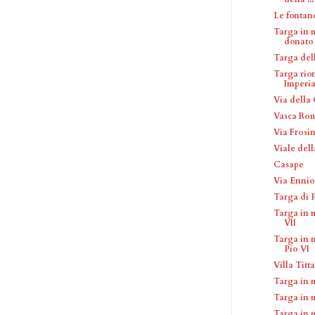
Le fontan
Targa in 
donato d
Targa del
Targa rion
Imperia
Via della
Vasca Rom
Via Frosi
Viale del
Casape
Via Ennio
Targa di 
Targa in 
VII
Targa in 
Pio VI
Villa Titt
Targa in 
Targa in 
Targa in 