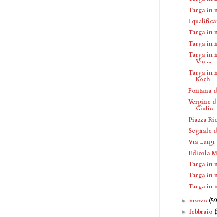
Targa in 
I qualific
Targa in 
Targa in 
Targa in m
Via ...
Targa in 
Koch
Fontana d
Vergine d
Giulia
Piazza Ri
Segnale di
Via Luigi
Edicola M
Targa in 
Targa in 
Targa in 
marzo
(59
►
febbraio
(
►