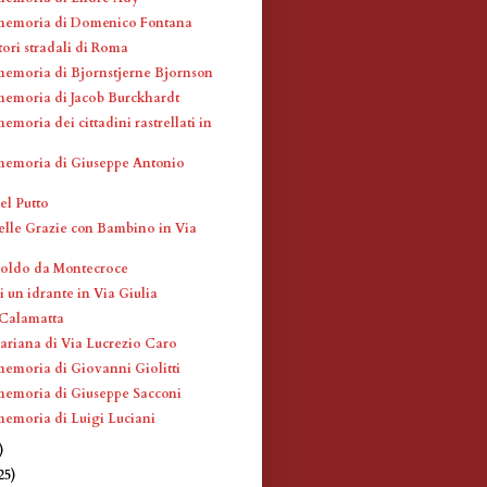
memoria di Domenico Fontana
atori stradali di Roma
memoria di Bjornstjerne Bjornson
memoria di Jacob Burckhardt
emoria dei cittadini rastrellati in
memoria di Giuseppe Antonio
el Putto
elle Grazie con Bambino in Via
coldo da Montecroce
 un idrante in Via Giulia
 Calamatta
ariana di Via Lucrezio Caro
memoria di Giovanni Giolitti
memoria di Giuseppe Sacconi
memoria di Luigi Luciani
)
25)