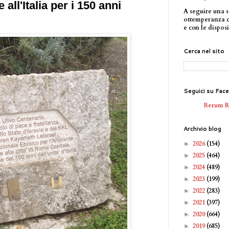
 all'Italia per i 150 anni
A seguire una s
ottemperanza 
e con le disposi
Cerca nel sito
Seguici su Fac
Rerum 
Archivio blog
2026
(154)
►
2025
(464)
►
2024
(489)
►
2023
(199)
►
2022
(283)
►
2021
(397)
►
2020
(664)
►
2019
(685)
►