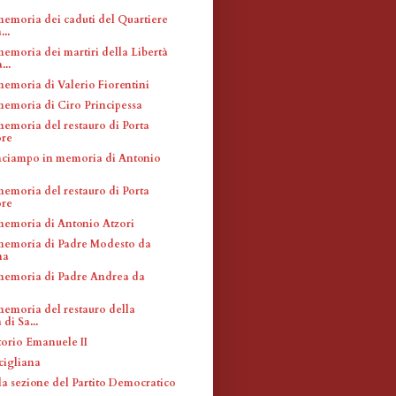
memoria dei caduti del Quartiere
...
memoria dei martiri della Libertà
...
memoria di Valerio Fiorentini
memoria di Ciro Principessa
memoria del restauro di Porta
re
inciampo in memoria di Antonio
memoria del restauro di Porta
re
memoria di Antonio Atzori
memoria di Padre Modesto da
na
memoria di Padre Andrea da
memoria del restauro della
 di Sa...
torio Emanuele II
cigliana
la sezione del Partito Democratico