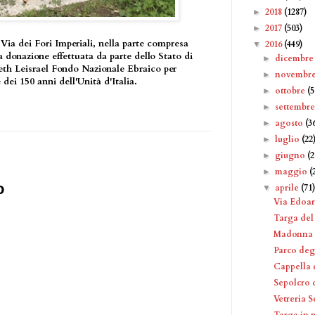
2018
(1287)
►
2017
(503)
►
 Via dei Fori Imperiali, nella parte compresa
2016
(449)
▼
la donazione effettuata da parte dello Stato di
dicembr
►
th Leisrael Fondo Nazionale Ebraico per
novembr
►
 dei 150 anni dell'Unità d'Italia.
ottobre
(5
►
settembr
►
agosto
(3
►
luglio
(22
►
giugno
(2
►
maggio
(
►
o
aprile
(71
▼
Via Edoa
Targa del
Madonna c
Parco deg
Cappella 
Sepolcro 
Vetreria S
Targa in 