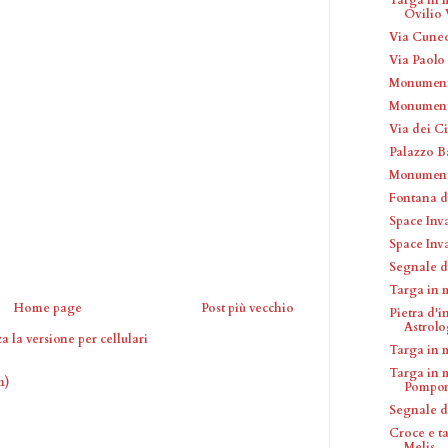
Ovilio 
Via Cune
Via Paolo
Monumento
Monumento
Via dei C
Palazzo B
Monumento
Fontana 
Space Inv
Space Inv
Segnale d
Targa in 
Home page
Post più vecchio
Pietra d'
Astrol
a la versione per cellulari
Targa in 
Targa in 
m)
Pompon
Segnale di
Croce e t
Melis