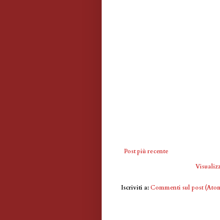
Post più recente
Visualizz
Iscriviti a:
Commenti sul post (Ato