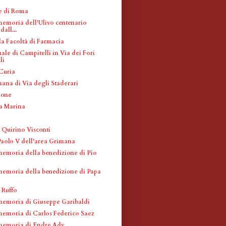
e di Roma
memoria dell'Ulivo centenario
all...
la Facoltà di Farmacia
ale di Campitelli in Via dei Fori
li
 Curia
ana di Via degli Staderari
none
la Marina
 Quirino Visconti
Paolo V dell'area Grimana
memoria della benedizione di Pio
memoria della benedizione di Papa
a Ruffo
memoria di Giuseppe Garibaldi
memoria di Carlos Federico Saez
memoria di Endre Ady