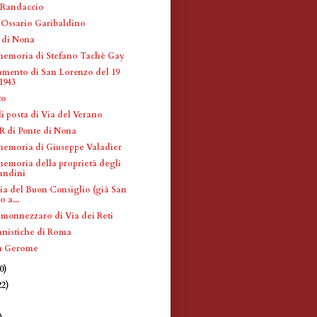
 Randaccio
Ossario Garibaldino
r di Nona
memoria di Stefano Tachè Gay
ento di San Lorenzo del 19
1943
to
i posta di Via del Verano
 di Ponte di Nona
memoria di Giuseppe Valadier
memoria della proprietà degli
andini
ia del Buon Consiglio (già San
 a...
 monnezzaro di Via dei Reti
nistiche di Roma
n Gerome
0)
22)
)