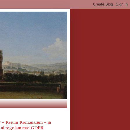
cy - Rerum Romanarum - in
a al regolamento GDPR