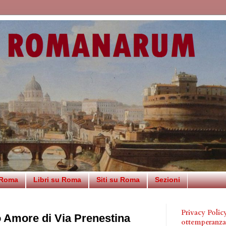
 Roma
Libri su Roma
Siti su Roma
Sezioni
Privacy Poli
 Amore di Via Prenestina
ottemperanz