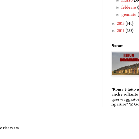
marzo
(59
►
febbraio
(
►
gennaio
►
2015
(340)
►
2014
(258)
►
Rerum
"Roma è tutto 
anche soltanto 
quei viaggiator
ripartire" W. G
 riservata