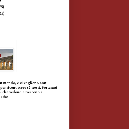
)
25)
(15)
un mondo, e ci vogliono anni
per riconoscere sè stessi. Fortunati
i che vedono e riescono a
oethe