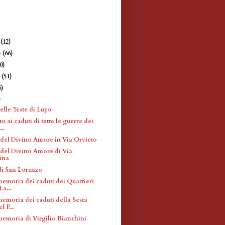
e
(12)
e
(66)
0)
e
(51)
6)
)
elle Teste di Lupo
ai caduti di tutte le guerre dei
..
el Divino Amore in Via Orvieto
el Divino Amore di Via
ina
i San Lorenzo
memoria dei caduti dei Quartieri
a...
memoria dei caduti della Sesta
 P...
memoria di Virgilio Bianchini