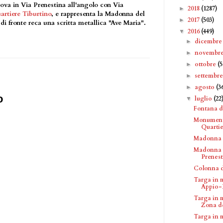
rova in Via Prenestina all'angolo con Via
2018
(1287)
►
artiere Tiburtino
, e rappresenta la Madonna del
2017
(503)
►
 fronte reca una scritta metallica "Ave Maria".
2016
(449)
▼
dicembr
►
novembr
►
ottobre
(5
►
settembr
►
agosto
(3
►
o
luglio
(22
▼
Fontana d
Monumento 
Quartie.
Madonna d
Madonna d
Prenest
Colonna d
Targa in 
Appio-L
Targa in 
Zona del
Targa in 