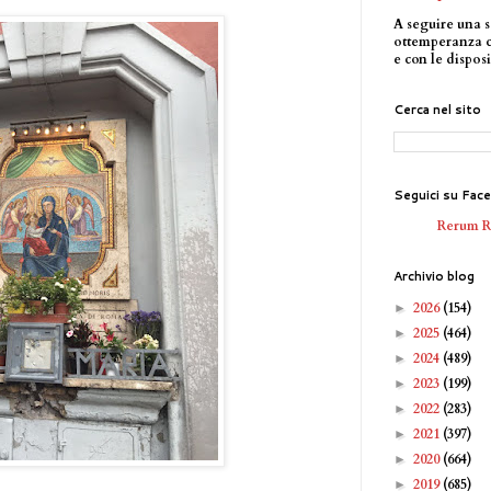
A seguire una s
ottemperanza 
e con le disposi
Cerca nel sito
Seguici su Fac
Rerum 
Archivio blog
2026
(154)
►
2025
(464)
►
2024
(489)
►
2023
(199)
►
2022
(283)
►
2021
(397)
►
2020
(664)
►
2019
(685)
►