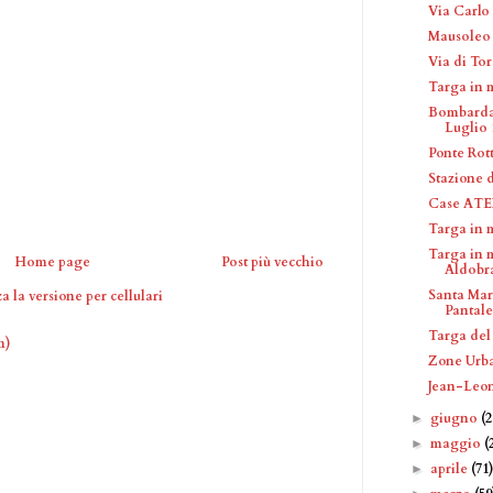
Via Carlo
Mausoleo 
Via di To
Targa in 
Bombardam
Luglio 
Ponte Rot
Stazione d
Case ATER
Targa in 
Targa in 
Home page
Post più vecchio
Aldobr
Santa Mar
a la versione per cellulari
Pantaleo
Targa del
m)
Zone Urba
Jean-Leo
giugno
(2
►
maggio
(
►
aprile
(71
►