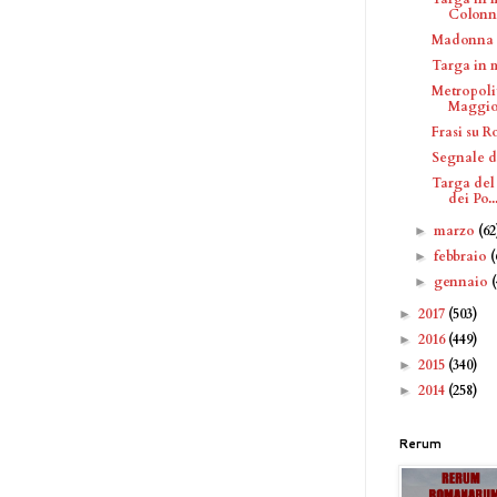
Colonn
Madonna c
Targa in 
Metropoli
Maggior
Frasi su 
Segnale d
Targa del 
dei Po..
marzo
(62
►
febbraio
(
►
gennaio
►
2017
(503)
►
2016
(449)
►
2015
(340)
►
2014
(258)
►
Rerum