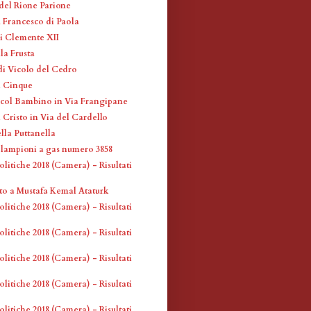
 del Rione Parione
n Francesco di Paola
i Clemente XII
la Frusta
di Vicolo del Cedro
l Cinque
col Bambino in Via Frangipane
 Cristo in Via del Cardello
lla Puttanella
 lampioni a gas numero 3858
olitiche 2018 (Camera) - Risultati
 a Mustafa Kemal Ataturk
olitiche 2018 (Camera) - Risultati
olitiche 2018 (Camera) - Risultati
olitiche 2018 (Camera) - Risultati
olitiche 2018 (Camera) - Risultati
olitiche 2018 (Camera) - Risultati