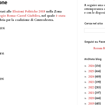
one
A seguire una s
ottemperanza 
tati alle
Elezioni Politiche 2018
nella Zona
e con le disposi
egio Roma-Castel Giubileo
, nel quale
è stata
ia per la coalizione di Centrodestra.
Cerca nel sito
65%
Seguici su Fac
Rerum 
98%
Archivio blog
2026
(154)
►
2025
(464)
►
2024
(489)
►
20%
2023
(199)
►
2022
(283)
►
2021
(397)
►
2020
(664)
►
2019
(685)
►