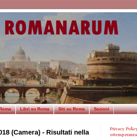
 Roma
Libri su Roma
Siti su Roma
Sezioni
Privacy Poli
018 (Camera) - Risultati nella
ottemperanz