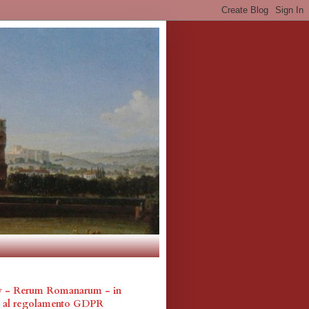
cy - Rerum Romanarum - in
a al regolamento GDPR