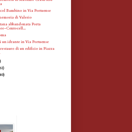
a
ol Bambino in Via Portuense
memoria di Valerio
tana abbandonata Porta
e-Centocell...
Roma
i un idrante in Via Portuense
restauro di un edificio in Piazza
.
)
61)
(40)