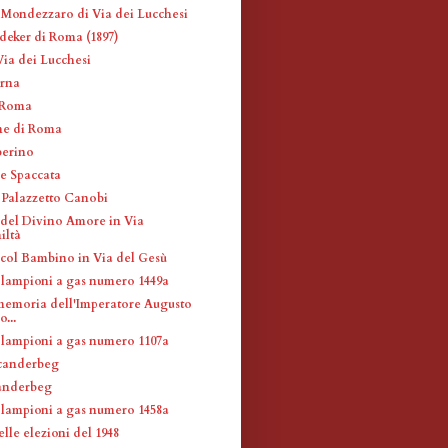
 Mondezzaro di Via dei Lucchesi
deker di Roma (1897)
Via dei Lucchesi
erna
 Roma
ne di Roma
berino
e Spaccata
 Palazzetto Canobi
el Divino Amore in Via
iltà
ol Bambino in Via del Gesù
 lampioni a gas numero 1449a
memoria dell'Imperatore Augusto
o...
 lampioni a gas numero 1107a
canderbeg
anderbeg
 lampioni a gas numero 1458a
elle elezioni del 1948