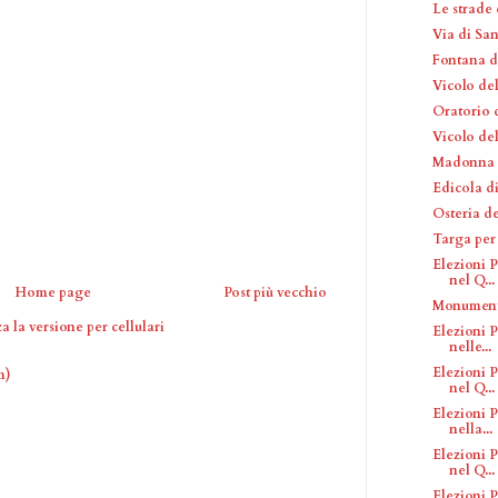
Le strade
Via di Sa
Fontana d
Vicolo del
Oratorio 
Vicolo de
Madonna 
Edicola di
Osteria de
Targa per
Elezioni P
nel Q...
Home page
Post più vecchio
Monumento
a la versione per cellulari
Elezioni P
nelle...
Elezioni P
m)
nel Q...
Elezioni P
nella...
Elezioni P
nel Q...
Elezioni P