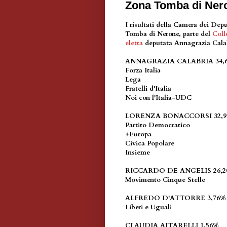
Zona Tomba di Ner
I risultati della Camera dei Depu
Tomba di Nerone, parte del
Coll
eletta
deputata Annagrazia Calabr
ANNAGRAZIA CALABRIA 34,
Forza Italia
Lega
Fratelli d'Italia
Noi con l'Italia-UDC
LORENZA BONACCORSI 32,
Partito Democratico
+Europa
Civica Popolare
Insieme
RICCARDO DE ANGELIS 26,
Movimento Cinque Stelle
ALFREDO D'ATTORRE 3,76%
Liberi e Uguali
CLAUDIA ALTARELLI 1,56%