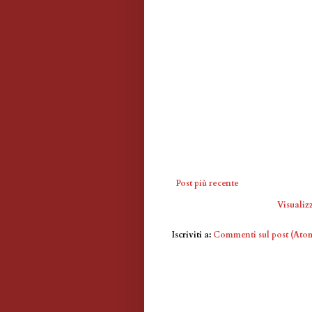
Post più recente
Visualizz
Iscriviti a:
Commenti sul post (Ato