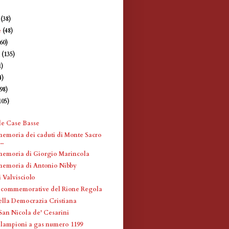
e
(38)
e
(48)
360)
e
(135)
1)
4)
198)
105)
)
le Case Basse
memoria dei caduti di Monte Sacro
..
memoria di Giorgio Marincola
memoria di Antonio Nibby
 Valvisciolo
 commemorative del Rione Regola
ella Democrazia Cristiana
San Nicola de' Cesarini
 lampioni a gas numero 1199