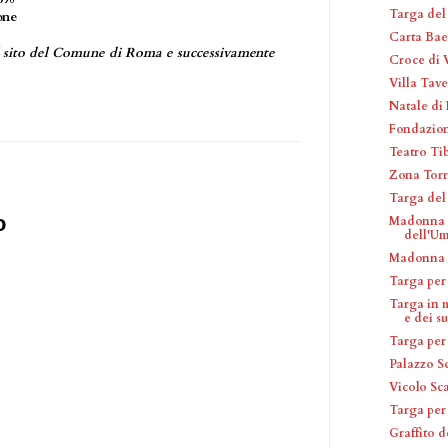
Targa del
one
Carta Bae
al sito del Comune di Roma e successivamente
Croce di 
Villa Tav
Natale di
Fondazio
Teatro Ti
Zona Torr
Targa del
o
Madonna d
dell'Um
Madonna c
Targa per
Targa in 
e dei su
Targa per
Palazzo S
Vicolo Sc
Targa per
Graffito d