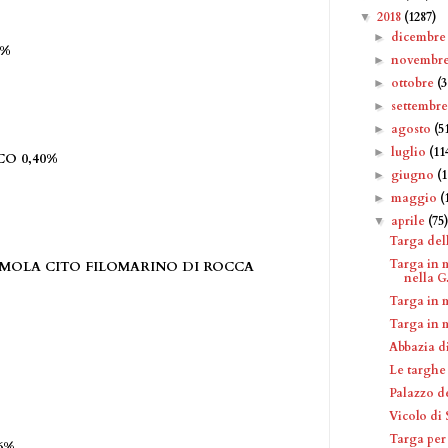
2018
(1287)
▼
dicembr
►
2%
novembr
►
ottobre
(
►
settembr
►
agosto
(5
►
luglio
(11
►
O 0,40%
giugno
(
►
maggio
(
►
aprile
(75
▼
Targa del
Targa in 
IMOLA CITO FILOMARINO DI ROCCA
nella G.
Targa in 
Targa in 
Abbazia di
Le targhe
Palazzo d
Vicolo di 
Targa per
6%