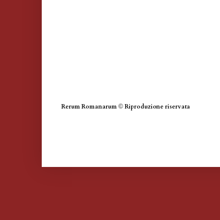
Rerum Romanarum
©
Riproduzione riservata