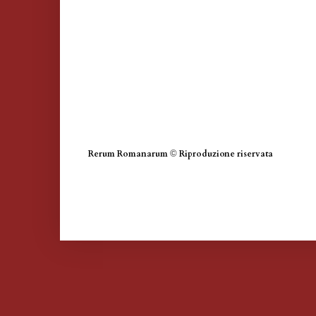
Rerum Romanarum
©
Riproduzione riservata