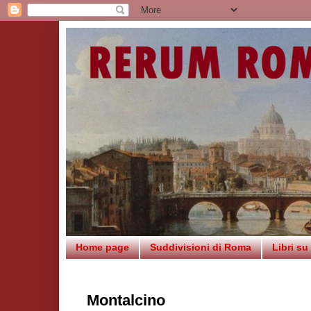
Home page
Suddivisioni di Roma
Libri s
Montalcino