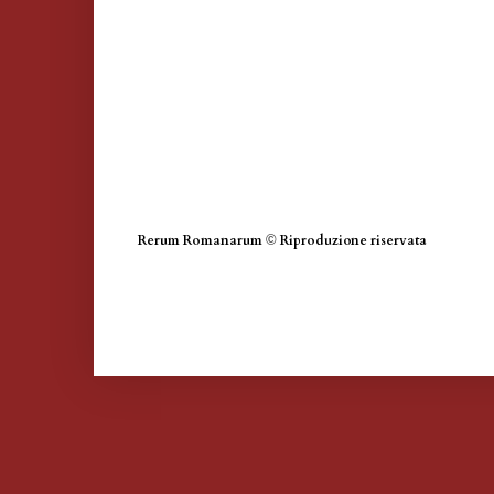
Rerum Romanarum
©
Riproduzione riservata