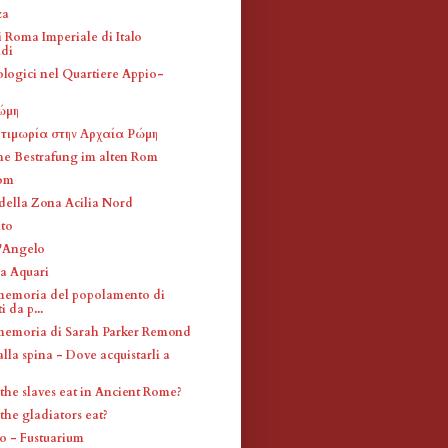
za
i Roma Imperiale di Italo
di
ologici nel Quartiere Appio-
ώμη
 τιμωρία στην Αρχαία Ρώμη
he Bestrafung im alten Rom
Rom
 della Zona Acilia Nord
to
l'Angelo
la Aquari
memoria del popolamento di
i da p...
memoria di Sarah Parker Remond
alla spina - Dove acquistarli a
the slaves eat in Ancient Rome?
the gladiators eat?
 - Fustuarium