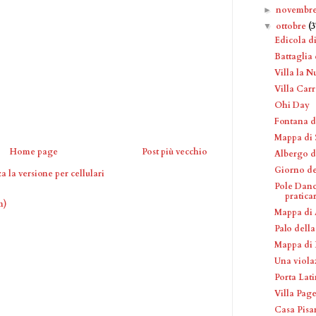
novembr
►
ottobre
(3
▼
Edicola d
Battaglia 
Villa la N
Villa Car
Ohi Day
Fontana d
Mappa di S
Home page
Post più vecchio
Albergo d
Giorno de
a la versione per cellulari
Pole Danc
pratica
m)
Mappa di 
Palo dell
Mappa di 
Una viola
Porta Lat
Villa Pag
Casa Pisa