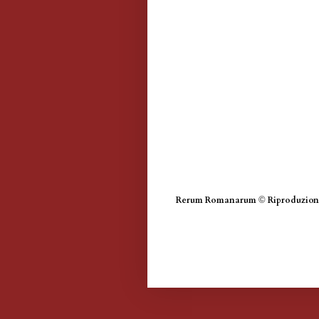
Rerum Romanarum
©
Riproduzione