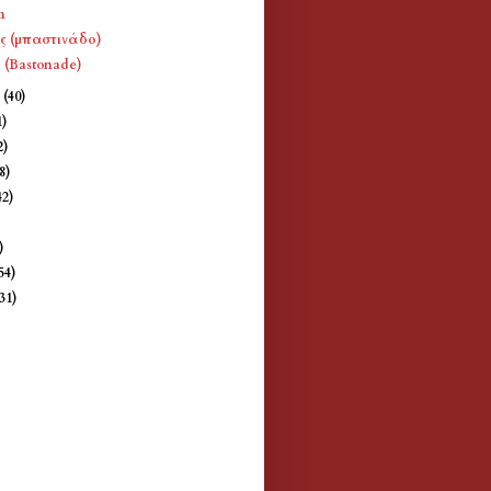
m
 (μπαστινάδο)
 (Bastonade)
e
(40)
1)
2)
8)
42)
)
)
54)
(31)