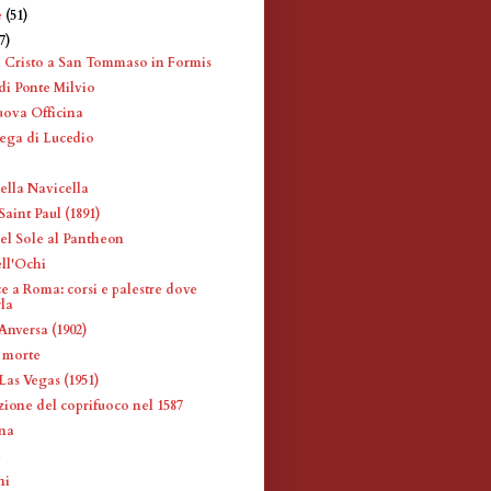
e
(51)
7)
i Cristo a San Tommaso in Formis
di Ponte Milvio
uova Officina
rega di Lucedio
ella Navicella
aint Paul (1891)
el Sole al Pantheon
ll'Ochi
e a Roma: corsi e palestre dove
rla
Anversa (1902)
a morte
Las Vegas (1951)
zione del coprifuoco nel 1587
ina
e
ni