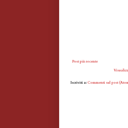
Post più recente
Visualizz
Iscriviti a:
Commenti sul post (Ato