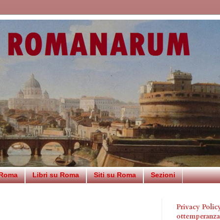
 Roma
Libri su Roma
Siti su Roma
Sezioni
Privacy Poli
ottemperanz