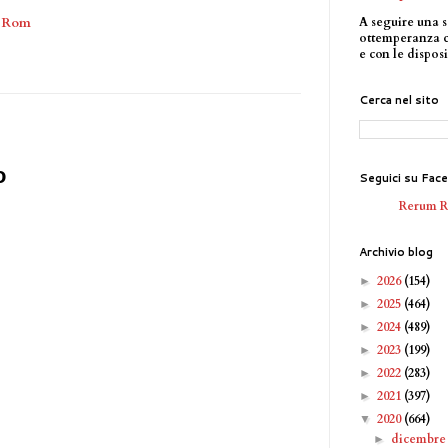
A seguire una s
n Rom
ottemperanza 
e con le disposi
Cerca nel sito
o
Seguici su Fac
Rerum 
Archivio blog
2026
(154)
►
2025
(464)
►
2024
(489)
►
2023
(199)
►
2022
(283)
►
2021
(397)
►
2020
(664)
▼
dicembr
►