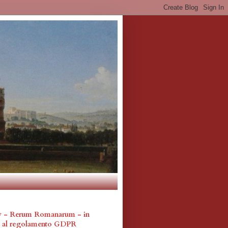
cy - Rerum Romanarum - in
a al regolamento GDPR