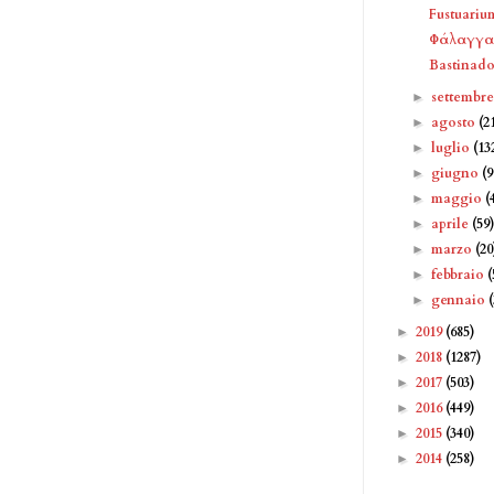
Fustuariu
Φάλαγγας
Bastinado
settembr
►
agosto
(2
►
luglio
(13
►
giugno
(9
►
maggio
(
►
aprile
(59
►
marzo
(20
►
febbraio
(
►
gennaio
►
2019
(685)
►
2018
(1287)
►
2017
(503)
►
2016
(449)
►
2015
(340)
►
2014
(258)
►