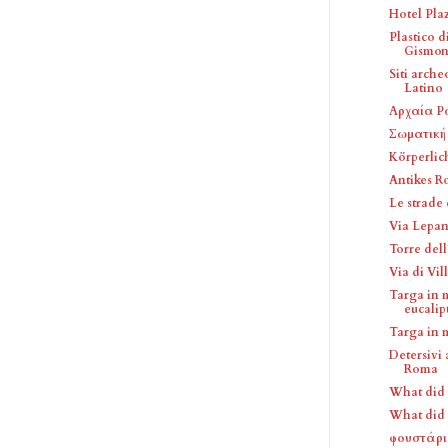
Hotel Pla
Plastico d
Gismon
Siti arche
Latino
Αρχαία Ρ
Σωματική
Körperlic
Antikes 
Le strade
Via Lepan
Torre del
Via di Vil
Targa in 
eucalipt
Targa in 
Detersivi 
Roma
What did 
What did 
φουστάριο