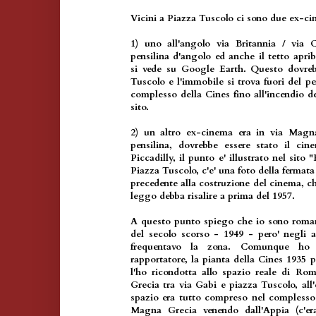
Vicini a Piazza Tuscolo ci sono due ex-ci
1) uno all'angolo via Britannia / via C
pensilina d'angolo ed anche il tetto aprib
si vede su Google Earth. Questo dovreb
Tuscolo e l'immobile si trova fuori del per
complesso della Cines fino all'incendio de
sito.
2) un altro ex-cinema era in via Magna
pensilina, dovrebbe essere stato il cine
Piccadilly, il punto e' illustrato nel sito
Piazza Tuscolo, c'e' una foto della fermata 
precedente alla costruzione del cinema, c
leggo debba risalire a prima del 1957.
A questo punto spiego che io sono roman
del secolo scorso - 1949 - pero' negli 
frequentavo la zona. Comunque ho 
rapportatore, la pianta della Cines 1935 p
l'ho ricondotta allo spazio reale di Ro
Grecia tra via Gabi e piazza Tuscolo, all
spazio era tutto compreso nel complesso
Magna Grecia venendo dall'Appia (c'e