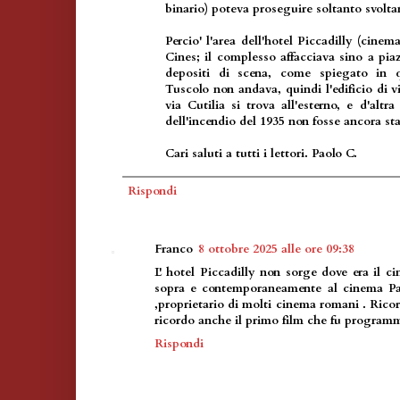
binario) poteva proseguire soltanto svoltan
Percio' l'area dell'hotel Piccadilly (cinema
Cines; il complesso affacciava sino a pia
depositi di scena, come spiegato in q
Tuscolo non andava, quindi l'edificio di vi
via Cutilia si trova all'esterno, e d'altr
dell'incendio del 1935 non fosse ancora sta
Cari saluti a tutti i lettori. Paolo C.
Rispondi
Franco
8 ottobre 2025 alle ore 09:38
L' hotel Piccadilly non sorge dove era il c
sopra e contemporaneamente al cinema Par
,proprietario di molti cinema romani . Ricord
ricordo anche il primo film che fu program
Rispondi