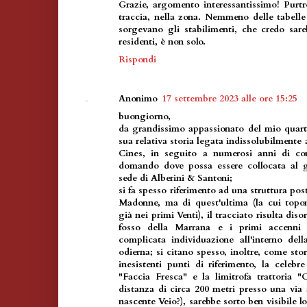
Grazie, argomento interessantissimo! Purt
traccia, nella zona. Nemmeno delle tabelle 
sorgevano gli stabilimenti, che credo sar
residenti, è non solo.
Rispondi
Anonimo
17 settembre 2023 alle ore 15:25
buongiorno,
da grandissimo appassionato del mio quart
sua relativa storia legata indissolubilment
Cines, in seguito a numerosi anni di con
domando dove possa essere collocata al g
sede di Alberini & Santoni;
si fa spesso riferimento ad una struttura post
Madonne, ma di quest'ultima (la cui topo
già nei primi Venti), il tracciato risulta di
fosso della Marrana e i primi accenni
complicata individuazione all'interno dell
odierna; si citano spesso, inoltre, come sto
inesistenti punti di riferimento, la celebr
"Faccia Fresca" e la limitrofa trattoria "
distanza di circa 200 metri presso una via
nascente Veio?), sarebbe sorto ben visibile l