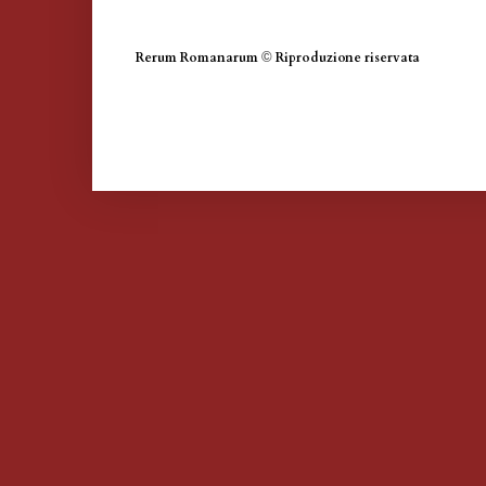
Rerum Romanarum
©
Riproduzione riservata