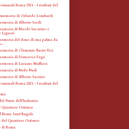
omunali Roma 2021 - I risultati del
n memoria di Orlando Lombardi
memoria di Alberto Sordi
memoria di Nicolò Savarino e
 Liguori
memoria del dono di una palma da
...
memoria di Clemente Busiri Vici
memoria di Francesco Fagà
memoria di Luciano Maffucci
memoria di Nedo Nadi
memoria di Alberto Savinio
omunali Roma 2021 - I risultati del
Roma
el Ponte dell'Industria
l Quartiere Ostiense
el Rione Sant'Angelo
 del Quartiere Ostiense
e di Roma