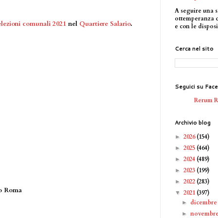
A seguire una s
ottemperanza 
elezioni comunali 2021
nel
Quartiere Salario
.
e con le disposi
Cerca nel sito
Seguici su Fac
Rerum 
Archivio blog
2026
(154)
►
2025
(464)
►
2024
(489)
►
2023
(199)
►
2022
(283)
►
mo Roma
2021
(397)
▼
dicembr
►
novembr
►