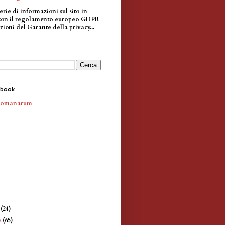
erie di informazioni sul sito in
con il regolamento europeo GDPR
zioni del Garante della privacy...
ebook
Romanarum
e
(24)
e
(65)