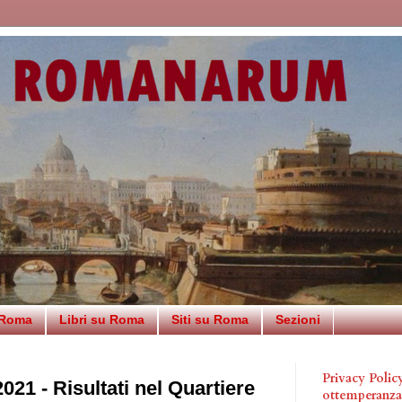
 Roma
Libri su Roma
Siti su Roma
Sezioni
Privacy Poli
021 - Risultati nel Quartiere
ottemperanz