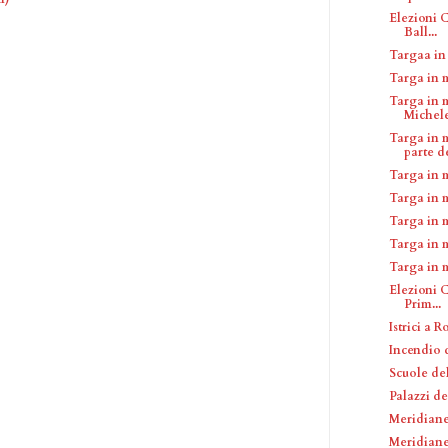
Elezioni C
Ball...
Targaa i
Targa in 
Targa in 
Michele
Targa in 
parte de
Targa in 
Targa in 
Targa in 
Targa in 
Targa in 
Elezioni C
Prim...
Istrici a 
Incendio d
Scuole de
Palazzi d
Meridiane
Meridian