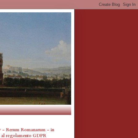
cy - Rerum Romanarum - in
a al regolamento GDPR