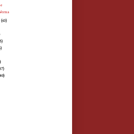
se
 Verna
e
(63)
)
)
5)
5)
)
)
57)
(40)