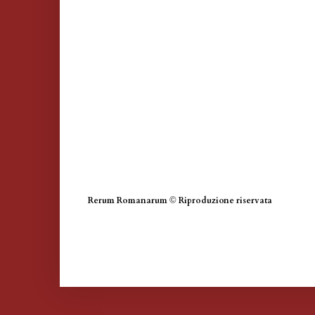
Rerum Romanarum
©
Riproduzione riservata