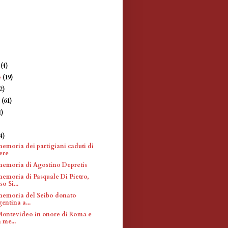
e
(4)
e
(19)
2)
e
(61)
1)
4)
memoria dei partigiani caduti di
ere
memoria di Agostino Depretis
memoria di Pasquale Di Pietro,
 Si...
memoria del Seibo donato
entina a...
Montevideo in onore di Roma e
 me...