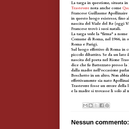
La targa in questione, situata in
Trastevere
nota anche come
Qua
Francese Guillaume Apollinaire 
in questo luogo esistesse, fino 
nascita del Viale del Re (oggi Vi
Francese trovò i suoi natali.
La targa vede la "firma" a nome 
Comune di Roma, nel 1966, in o
Roma e Parigi.
Sul luogo effettivo di Roma in c
piccolo dibattito. Se da un lato i
nascita del poeta nel Rione Trast
dice che fu Battezzato presso la 
dalla madre nell'occasione parla
Boschetto in un altro. Non abb
effettivamente sia nato Apollina
Trastevere fosse un errore della 
e la madre si trovasse lì solo al
Nessun commento: