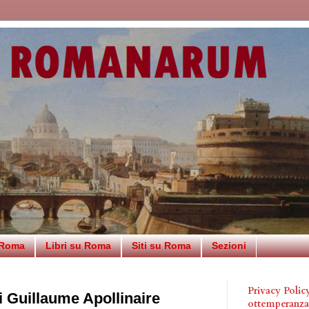
 Roma
Libri su Roma
Siti su Roma
Sezioni
Privacy Poli
 Guillaume Apollinaire
ottemperanz