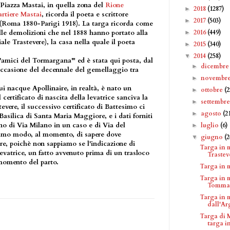
 Piazza Mastai, in quella zona del
Rione
2018
(1287)
►
rtiere Mastai
, ricorda il poeta e scrittore
2017
(503)
►
(Roma 1880-Parigi 1918). La targa ricorda come
2016
(449)
alle demolizioni che nel 1888 hanno portato alla
►
ale Trastevere), la casa nella quale il poeta
2015
(340)
►
2014
(258)
▼
'amici del Tormargana'" ed è stata qui posta, dal
dicembr
►
ccasione del decennale del gemellaggio tra
novembr
►
ui nacque Apollinaire, in realtà, è nato un
ottobre
(2
►
l certificato di nascita della levatrice sanciva la
settembr
►
evere, il successivo certificato di Battesimo ci
agosto
(2
►
Basilica di Santa Maria Maggiore, e i dati forniti
no di Via Milano in un caso e di Via del
luglio
(6)
►
iamo modo, al momento, di sapere dove
giugno
(2
▼
ire, poichè non sappiamo se l'indicazione di
Targa in 
levatrice, un fatto avvenuto prima di un trasloco
Trastev
 momento del parto.
Targa in 
Targa in 
Tommaso
Targa in 
dall'Arg
Targa di 
targa in