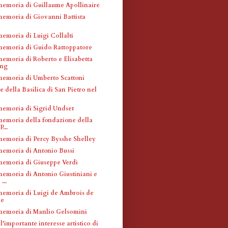
memoria di Guillaume Apollinaire
memoria di Giovanni Battista
memoria di Luigi Collalti
memoria di Guido Rattoppatore
memoria di Roberto e Elisabetta
ing
memoria di Umberto Scattoni
e della Basilica di San Pietro nel
memoria di Sigrid Undset
memoria della fondazione della
P...
memoria di Percy Bysshe Shelley
memoria di Antonio Bussi
memoria di Giuseppe Verdi
memoria di Antonio Giustiniani e
...
memoria di Luigi de Ambrois de
he
memoria di Manlio Gelsomini
l'importante interesse artistico di