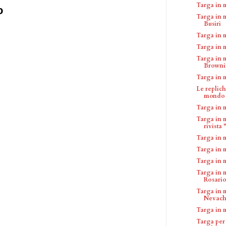
Targa in 
o
Targa in 
Busiri
Targa in 
Targa in 
Targa in 
Brown
Targa in 
Le replich
mondo
Targa in 
Targa in 
rivista "
Targa in 
Targa in 
Targa in 
Targa in 
Rosario 
Targa in 
Nevac
Targa in 
Targa per 