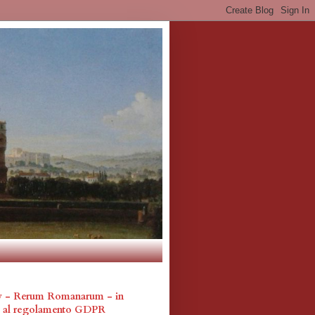
cy - Rerum Romanarum - in
a al regolamento GDPR