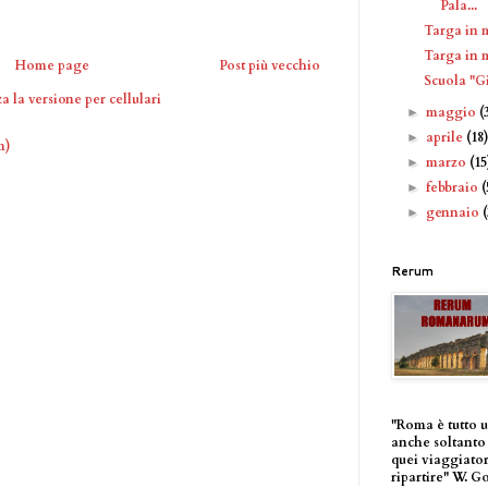
Pala...
Targa in 
Targa in m
Home page
Post più vecchio
Scuola "
a la versione per cellulari
maggio
(
►
aprile
(18
►
m)
marzo
(15
►
febbraio
(
►
gennaio
►
Rerum
"Roma è tutto 
anche soltanto 
quei viaggiator
ripartire" W. G