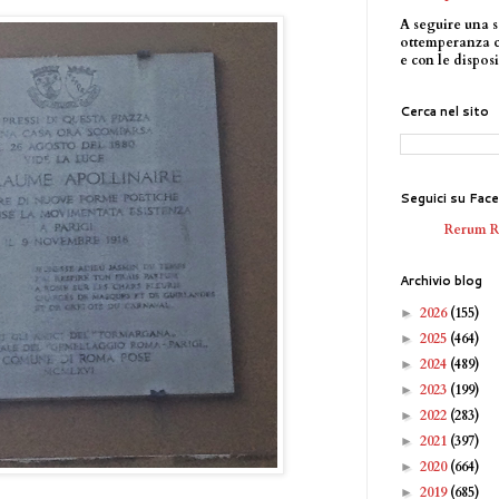
A seguire una s
ottemperanza 
e con le disposi
Cerca nel sito
Seguici su Fac
Rerum 
Archivio blog
2026
(155)
►
2025
(464)
►
2024
(489)
►
2023
(199)
►
2022
(283)
►
2021
(397)
►
2020
(664)
►
2019
(685)
►