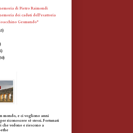
memoria di Pietro Raimondi
emoria dei caduti dell'esattoria
Gioacchino Gesmundo"
33)
)
)
5)
(30)
un mondo, e ci vogliono anni
per riconoscere sè stessi. Fortunati
i che vedono e riescono a
oethe