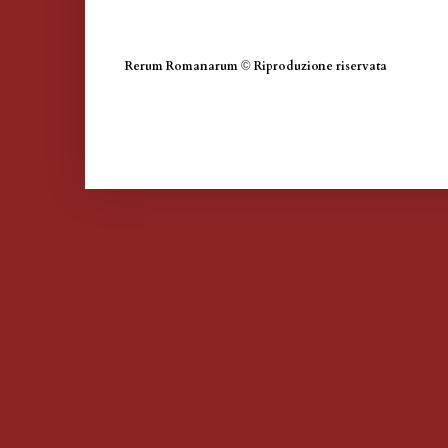
Rerum Romanarum
©
Riproduzione riservata