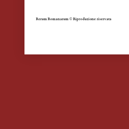
Rerum Romanarum
©
Riproduzione riservata