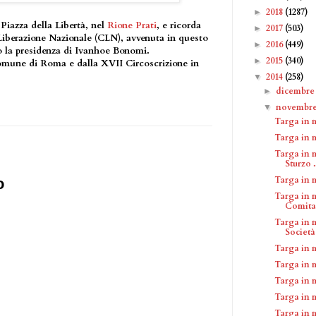
2018
(1287)
►
 Piazza della Libertà, nel
Rione Prati
, e ricorda
2017
(503)
►
Liberazione Nazionale (CLN), avvenuta in questo
2016
(449)
►
o la presidenza di Ivanhoe Bonomi.
2015
(340)
►
Comune di Roma e dalla XVII Circoscrizione in
2014
(258)
▼
dicembr
►
novembr
▼
Targa in 
Targa in 
Targa in 
Sturzo .
Targa in 
o
Targa in 
Comitat
Targa in 
Società 
Targa in 
Targa in 
Targa in 
Targa in 
Targa in