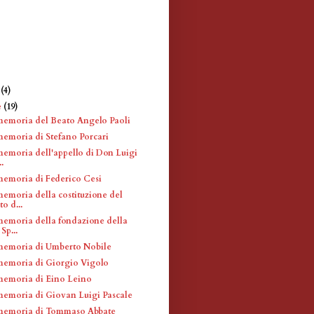
e
(4)
e
(19)
memoria del Beato Angelo Paoli
memoria di Stefano Porcari
memoria dell'appello di Don Luigi
..
memoria di Federico Cesi
memoria della costituzione del
o d...
memoria della fondazione della
Sp...
memoria di Umberto Nobile
memoria di Giorgio Vigolo
memoria di Eino Leino
memoria di Giovan Luigi Pascale
 memoria di Tommaso Abbate