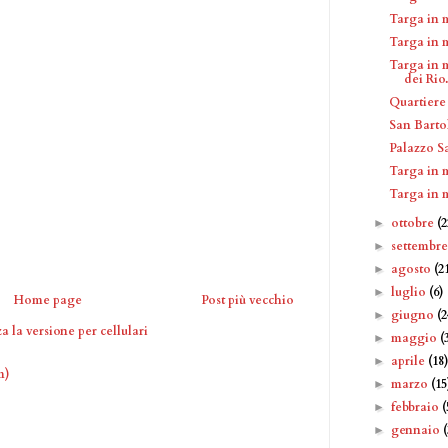
Targa in 
Targa in 
Targa in m
dei Rio.
Quartiere 
San Barto
Palazzo 
Targa in 
Targa in 
ottobre
(2
►
settembr
►
agosto
(2
►
luglio
(6)
►
Home page
Post più vecchio
giugno
(2
►
a la versione per cellulari
maggio
(
►
aprile
(18
►
m)
marzo
(15
►
febbraio
(
►
gennaio
►