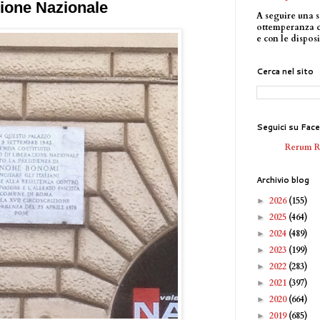
zione Nazionale
A seguire una s
ottemperanza 
e con le disposi
Cerca nel sito
Seguici su Fac
Rerum 
Archivio blog
2026
(155)
►
2025
(464)
►
2024
(489)
►
2023
(199)
►
2022
(283)
►
2021
(397)
►
2020
(664)
►
2019
(685)
►