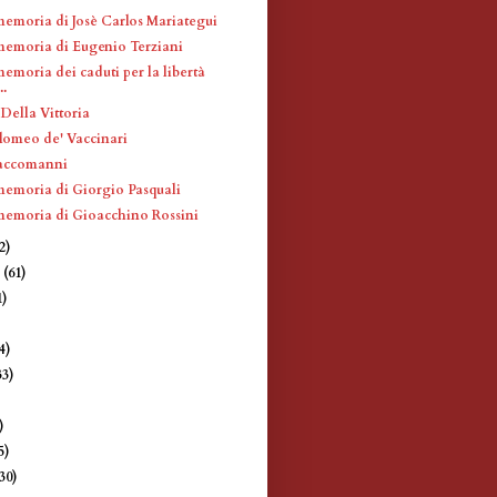
memoria di Josè Carlos Mariategui
memoria di Eugenio Terziani
emoria dei caduti per la libertà
..
Della Vittoria
lomeo de' Vaccinari
Saccomanni
memoria di Giorgio Pasquali
memoria di Gioacchino Rossini
2)
e
(61)
1)
4)
33)
)
)
5)
(30)