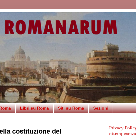
 Roma
Libri su Roma
Siti su Roma
Sezioni
Privacy Poli
lla costituzione del
ottemperanz