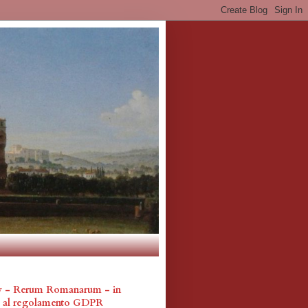
cy - Rerum Romanarum - in
a al regolamento GDPR