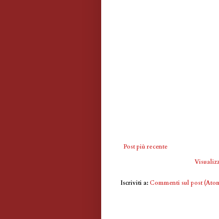
Post più recente
Visualizz
Iscriviti a:
Commenti sul post (Ato