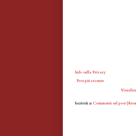
Info sulla Privacy
Post più recente
Visualizz
Iscriviti a:
Commenti sul post (Ato