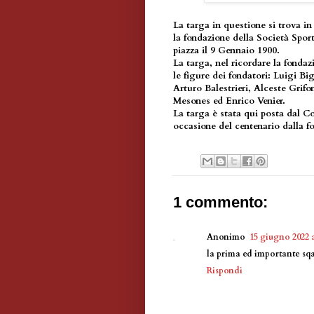
La targa in questione si trova in
la fondazione della Società Sport
piazza il 9 Gennaio 1900.
La targa, nel ricordare la fondaz
le figure dei fondatori: Luigi Bi
Arturo Balestrieri, Alceste Grifo
Mesones ed Enrico Venier.
La targa è stata qui posta dal 
occasione del centenario dalla f
1 commento:
Anonimo
15 giugno 2022 a
la prima ed importante s
Rispondi