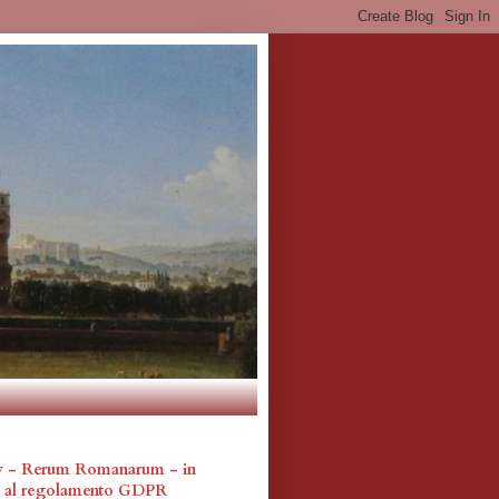
cy - Rerum Romanarum - in
a al regolamento GDPR