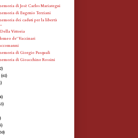
memoria di Josè Carlos Mariategui
memoria di Eugenio Terziani
emoria dei caduti per la libertà
..
Della Vittoria
lomeo de' Vaccinari
Saccomanni
memoria di Giorgio Pasquali
memoria di Gioacchino Rossini
2)
e
(61)
1)
4)
33)
)
)
5)
(30)