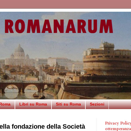
 Roma
Libri su Roma
Siti su Roma
Sezioni
Privacy Poli
lla fondazione della Società
ottemperanz