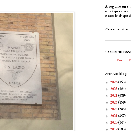
A seguire una s
ottemperanza 
e con le disposi
Cerca nel sito
Seguici su Fac
Rerum 
Archivio blog
2026
(155)
►
2025
(464)
►
2024
(489)
►
2023
(199)
►
2022
(283)
►
2021
(397)
►
2020
(664)
►
2019
(685)
►