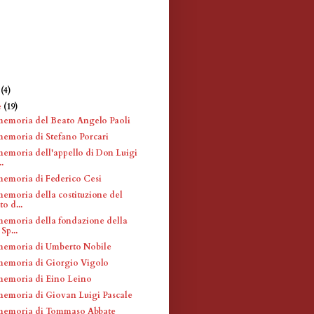
e
(4)
e
(19)
memoria del Beato Angelo Paoli
memoria di Stefano Porcari
memoria dell'appello di Don Luigi
..
memoria di Federico Cesi
memoria della costituzione del
o d...
memoria della fondazione della
Sp...
memoria di Umberto Nobile
memoria di Giorgio Vigolo
memoria di Eino Leino
memoria di Giovan Luigi Pascale
 memoria di Tommaso Abbate