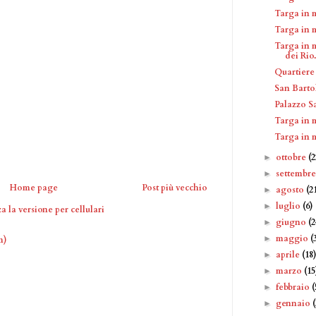
Targa in 
Targa in 
Targa in m
dei Rio.
Quartiere 
San Barto
Palazzo 
Targa in 
Targa in 
ottobre
(2
►
settembr
►
Home page
Post più vecchio
agosto
(2
►
luglio
(6)
►
a la versione per cellulari
giugno
(2
►
maggio
(
►
m)
aprile
(18
►
marzo
(15
►
febbraio
(
►
gennaio
►