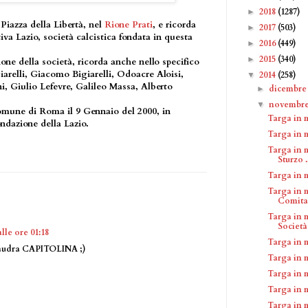
2018
(1287)
►
 Piazza della Libertà, nel
Rione Prati
, e ricorda
2017
(503)
►
iva Lazio, società calcistica fondata in questa
2016
(449)
►
2015
(340)
►
ione della società, ricorda anche nello specifico
giarelli, Giacomo Bigiarelli, Odoacre Aloisi,
2014
(258)
▼
ni, Giulio Lefevre, Galileo Massa, Alberto
dicembr
►
novembr
▼
Comune di Roma il 9 Gennaio del 2000, in
Targa in 
ondazione della Lazio.
Targa in 
Targa in 
Sturzo .
Targa in 
Targa in 
Comitat
Targa in 
Società 
lle ore 01:18
Targa in 
qaudra CAPITOLINA ;)
Targa in 
Targa in 
Targa in 
Targa in