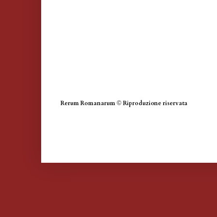
Rerum Romanarum
©
Riproduzione riservata