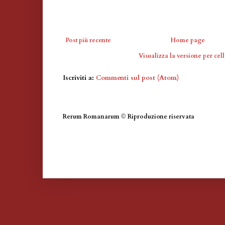
Post più recente
Home page
Visualizza la versione per cell
Iscriviti a:
Commenti sul post (Atom)
Rerum Romanarum
©
Riproduzione riservata