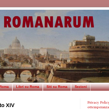
 Roma
Libri su Roma
Siti su Roma
Sezioni
Privacy Poli
to XIV
ottemperanz