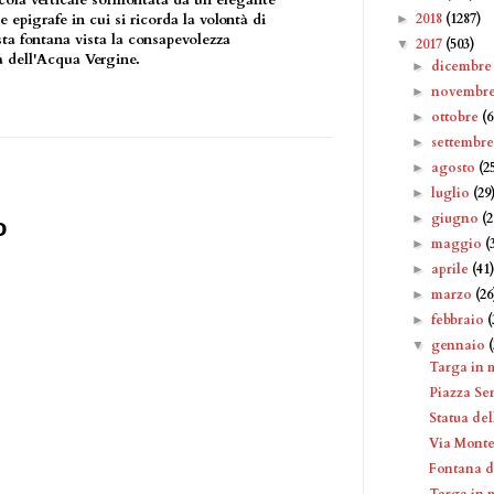
icola verticale sormontata da un elegante
2018
(1287)
epigrafe in cui si ricorda la volontà di
►
ta fontana vista la consapevolezza
2017
(503)
▼
à dell'Acqua Vergine.
dicembr
►
novembr
►
ottobre
(6
►
settembr
►
agosto
(2
►
luglio
(29
►
giugno
(2
►
o
maggio
(
►
aprile
(41
►
marzo
(26
►
febbraio
(
►
gennaio
▼
Targa in 
Piazza S
Statua de
Via Monte
Fontana d
Targa in 