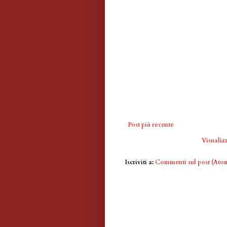
Post più recente
Visualizz
Iscriviti a:
Commenti sul post (Ato