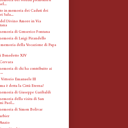
el...
 in memoria dei Caduti dei
i Sala...
el Divino Amore in Via
tana
memoria di Genserico Fontana
memoria di Luigi Pirandello
 memoria della Vocazione di Papa
i Benedetto XIV
 Cervara
emoria di chi ha contribuito ai
...
 Vittorio Emanuele III
ma è detta la Città Eterna?
memoria di Giuseppe Garibaldi
memoria della visita di San
i Paol...
memoria di Simon Bolivar
arbier
 Anzio