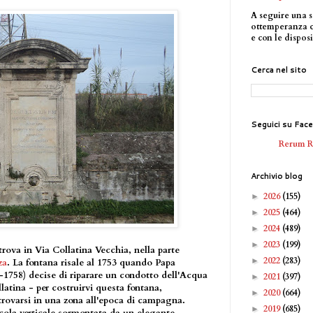
A seguire una s
ottemperanza 
e con le disposi
Cerca nel sito
Seguici su Fac
Rerum 
Archivio blog
2026
(155)
►
2025
(464)
►
2024
(489)
►
2023
(199)
►
rova in Via Collatina Vecchia, nella parte
2022
(283)
►
za
. La fontana risale al 1753 quando Papa
1758) decise di riparare un condotto dell'Acqua
2021
(397)
►
latina - per costruirvi questa fontana,
2020
(664)
►
rovarsi in una zona all'epoca di campagna.
2019
(685)
►