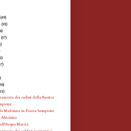
e
(49)
e
(91)
6)
e
(57)
5)
)
1)
37)
)
)
30)
(31)
memoria dei caduti della Rustica
empione
lla Madonna in Piazza Sempione
 Altissimo
ell'Acqua Marcia
memoria dei soldati piemontesi