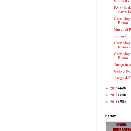
Via della 
Edicola d
Santi Pi
Cronologi
Roma - 
Musei di
3 anni d
Cronologi
Roma - 
Cronologi
Roma
Targa in 
Gelo a R
Targa del
2016
(449)
►
2015
(340)
►
2014
(258)
►
Rerum