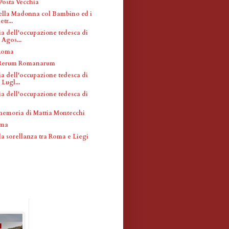
Posta Vecchia
ella Madonna col Bambino ed i
etr...
a dell'occupazione tedesca di
Agos...
 Roma
i Rerum Romanarum
a dell'occupazione tedesca di
Lugl...
a dell'occupazione tedesca di
memoria di Mattia Montecchi
oma
la sorellanza tra Roma e Liegi