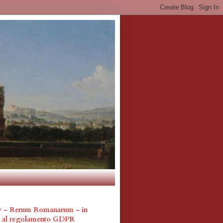
cy - Rerum Romanarum - in
a al regolamento GDPR