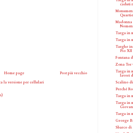
caduti n
Monumento
Quartier
Madonna d
Nomen
Targa in 
Targa in 
Targhe in
Pio XII
Fontana d
Zona Tor
Targa in m
Home page
Post più vecchio
lavori d
Scalino di
a la versione per cellulari
Perché Ro
m)
Targa in 
Targa in 
Giovann
Targa in 
George B
Sbarco di