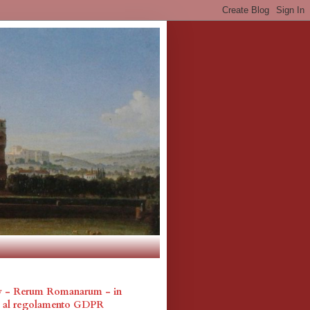
cy - Rerum Romanarum - in
a al regolamento GDPR