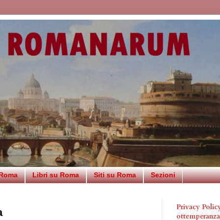
 Roma
Libri su Roma
Siti su Roma
Sezioni
Privacy Poli
a
ottemperanz