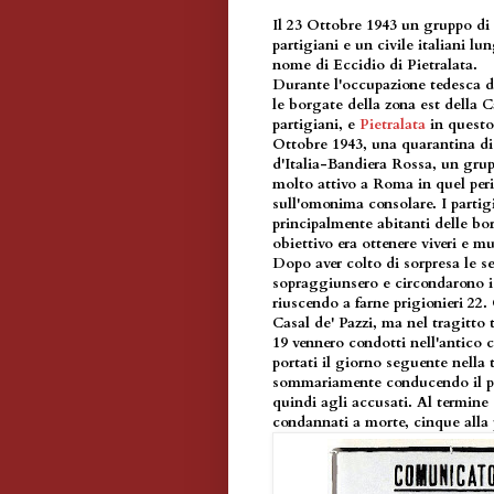
Il 23 Ottobre 1943 un gruppo di 
partigiani e un civile italiani lu
nome di Eccidio di Pietralata.
Durante l'occupazione tedesca d
le borgate della zona est della C
partigiani, e
Pietralata
in questo
Ottobre 1943, una quarantina d
d'Italia-Bandiera Rossa, un gru
molto attivo a Roma in quel perio
sull'omonima consolare. I partigi
principalmente abitanti delle borg
obiettivo era ottenere viveri e mu
Dopo aver colto di sorpresa le sen
sopraggiunsero e circondarono i p
riuscendo a farne prigionieri 22.
Casal de' Pazzi, ma nel tragitto t
19 vennero condotti nell'antico c
portati il giorno seguente nella 
sommariamente conducendo il pr
quindi agli accusati. Al termine 
condannati a morte, cinque alla p