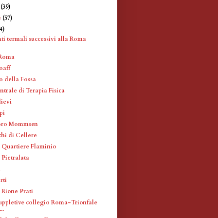
e
(39)
e
(57)
4)
ti termali successivi alla Roma
 Roma
oaff
o della Fossa
entrale di Terapia Fisica
lievi
pi
oro Mommsen
hi di Cellere
l Quartiere Flaminio
 Pietralata
à
rti
l Rione Prati
suppletive collegio Roma-Trionfale
..