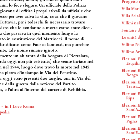
Progetto d
ni, lo fece slegare. Un ufficiale della Polizia
Villa Mar
giovane di offrire i propri stivali da ufficiale che
Villa Scia
sco per aver salva la vita, cosa che il giovane
 Tuttavia, per i tedeschi fu necessario trovare
Villini n
sto che le condanne a morte erano state dieci.
Fontane d
ta che passava in quel momento lungo la
Le unità 
to in sostituzione del Mattiocci. Il nome di
 identificato come Fausto Iannotti, ma potrebbe
Villino Ni
mente, tale nome rimane ignoto.
Villino A
ramente un abitante della borgata di Pietralata,
Elezioni E
rada oggi non più esistente) che venne inviato nel
Esquili
 nel 1944, luogo dove trovò la morte nel 1945.
Elezioni E
a pietra d'inciampo in Via del Peperino.
Borgo
ta oggi sono presenti due targhe, una in Via del
Elezioni E
ne della guerra dalla sezione del Partito
Traste...
 e l'altra all'interno del carcere di Rebibbia.
Elezioni E
Ripa
Elezioni E
 - in I Love Roma
Sant'A..
ipedia
Elezioni E
Pigna
Elezioni E
Sant'E..
Elezioni E