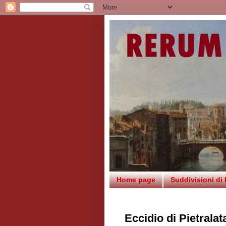
Home page
Suddivisioni di
Eccidio di Pietralat