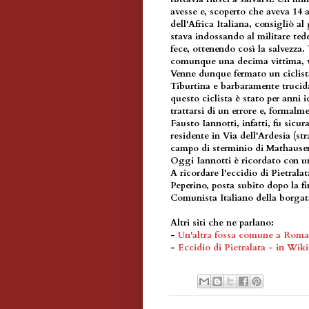
avesse e, scoperto che aveva 14 an
dell'Africa Italiana, consigliò al 
stava indossando al militare tede
fece, ottenendo così la salvezza.
comunque una decima vittima, vi
Venne dunque fermato un ciclis
Tiburtina e barbaramente trucida
questo ciclista è stato per anni
trattarsi di un errore e, formal
Fausto Iannotti, infatti, fu sicu
residente in Via dell'Ardesia (st
campo di sterminio di Mathausen
Oggi Iannotti è ricordato con un
A ricordare l'eccidio di Pietrala
Peperino, posta subito dopo la fi
Comunista Italiano della borgata,
Altri siti che ne parlano:
-
Un'altra fossa comune a Roma
-
Eccidio di Pietralata - in Wik