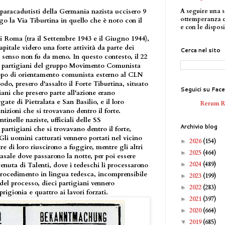
A seguire una s
paracadutisti della Germania nazista uccisero 9
ottemperanza 
ngo la Via Tiburtina in quello che è noto con il
e con le disposi
i Roma (tra il Settembre 1943 e il Giugno 1944),
apitale videro una forte attività da parte dei
Cerca nel sito
 senso non fu da meno. In questo contesto, il 22
i partigiani del gruppo Movimento Comunista
ppo di orientamento comunista esterno al CLN
do, presero d'assalto il Forte Tiburtina, situato
Seguici su Fac
ani che presero parte all'azione erano
ate di Pietralata e San Basilio, e il loro
Rerum 
nizioni che si trovavano dentro il forte.
tinelle naziste, ufficiali delle SS
Archivio blog
artigiani che si trovavano dentro il forte,
 Gli uomini catturati vennero portati nel vicino
2026
(154)
►
re di loro riuscirono a fuggire, mentre gli altri
2025
(464)
►
asale dove passarono la notte, per poi essere
2024
(489)
►
tenuta di Talenti, dove i tedeschi li processarono
ocedimento in lingua tedesca, incomprensibile
2023
(199)
►
del processo, dieci partigiani vennero
2022
(283)
►
rigionia e quattro ai lavori forzati.
2021
(397)
►
2020
(664)
►
2019
(685)
▼