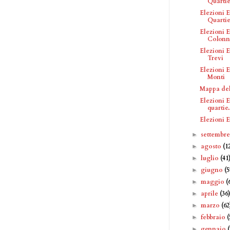
Quartie
Elezioni E
Quartie
Elezioni E
Colonn
Elezioni E
Trevi
Elezioni E
Monti
Mappa del
Elezioni E
quartie.
Elezioni E
settembr
►
agosto
(1
►
luglio
(41
►
giugno
(5
►
maggio
(
►
aprile
(36
►
marzo
(62
►
febbraio
(
►
gennaio
►