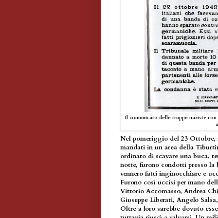
Il comunicato delle truppe naziste con
a
Nel pomeriggio del 23 Ottobre, 
mandati in un area della Tiburti
ordinato di scavare una buca, ter
notte, furono condotti presso la
vennero fatti inginocchiare e ucc
Furono così uccisi per mano del
Vittorio Accomasso, Andrea Chi
Giuseppe Liberati, Angelo Salsa,
Oltre a loro sarebbe dovuto ess
tuttavia riuscì a salvarsi. Un mil