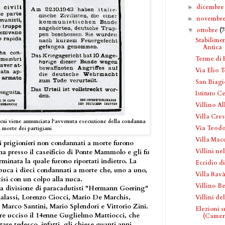
dicembr
►
novembr
►
ottobre
(7
▼
Stabilimen
Antica
Terme di
Via Elio T
San Biagi
Istituto C
Villino Al
Villa Cres
 cui viene annunciata l'avvenuta esecuzione della condanna
Via Teod
 morte dei partigiani
Villa Macc
i prigionieri non condannati a morte furono
Villini ne
na presso il caseificio di Ponte Mammolo e gli fu
minata la quale furono riportati indietro. La
Eccidio di
 buca i dieci condannati a morte che, uno a uno,
Villa Rav
isi con un colpo alla nuca.
Villino Be
la divisione di paracadutisti "Hermann Goering"
alassi, Lorenzo Ciocci, Mario De Marchis,
Villini de
 Marco Santini, Mario Splendori e Vittorio Zini.
Elezioni 
ere ucciso il 14enne Guglielmo Mattiocci, che
(Camer.
itare tedesco, infatti, gli chiese quanti anni