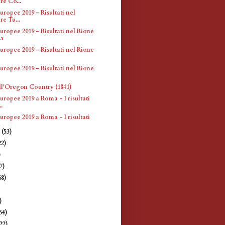
re Co...
uropee 2019 - Risultati nel
re Tu...
uropee 2019 - Risultati nel Rione
a
uropee 2019 - Risultati nel Rione
uropee 2019 - Risultati nel Rione
l'Oregon Country (1841)
uropee 2019 a Roma - I risultati
..
uropee 2019 a Roma - I risultati
e
(53)
22)
)
7)
68)
)
)
54)
(22)