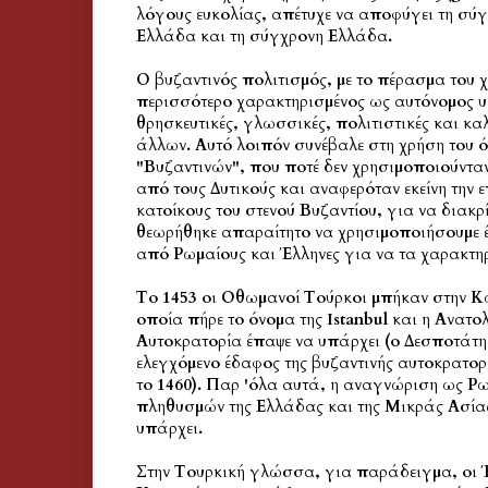
λόγους ευκολίας, απέτυχε να αποφύγει τη σύγ
Ελλάδα και τη σύγχρονη Ελλάδα.
Ο βυζαντινός πολιτισμός, με το πέρασμα του χ
περισσότερο χαρακτηρισμένος ως αυτόνομος υ
θρησκευτικές, γλωσσικές, πολιτιστικές και καλ
άλλων. Αυτό λοιπόν συνέβαλε στη χρήση του ό
"Βυζαντινών", που ποτέ δεν χρησιμοποιούνταν
από τους Δυτικούς και αναφερόταν εκείνη την 
κατοίκους του στενού Βυζαντίου, για να διακρί
θεωρήθηκε απαραίτητο να χρησιμοποιήσουμε έ
από Ρωμαίους και Έλληνες για να τα χαρακτη
Το 1453 οι Οθωμανοί Τούρκοι μπήκαν στην Κ
οποία πήρε το όνομα της Istanbul και η Ανατο
Αυτοκρατορία έπαψε να υπάρχει (ο Δεσποτάτης
ελεγχόμενο έδαφος της βυζαντινής αυτοκρατορι
το 1460). Παρ 'όλα αυτά, η αναγνώριση ως Ρ
πληθυσμών της Ελλάδας και της Μικράς Ασία
υπάρχει.
Στην Τουρκική γλώσσα, για παράδειγμα, οι Έ