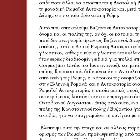
οτιδήποτε άλλο, να αποσπάται η Ανατολική Ρ
τη μοναδική Ρωμαϊκή Αυτοκρατορία και, μετά τη
Δύσης, στην οποία βρίσκεται η Ρώμη.
Αυτό που αποκαλούμε Βυζαντινή Αυτοκρατορία,
όνομα και οι πολίτες της, αν όχι οι κάτοικοι τ
ποτέ δεν αναγνωρίστηκαν ως Βυζαντινοί. Δια
απόψεις, από τη Δυτική Ρωμαϊκή Αυτοκρατορία
γλωσσικό, καθώς η κύρια γλώσσα ήταν ελληνικ
ήταν ευρέως διαδεδομένη ειδικά για πολλά ε
Corpus Juris Civilis του Ιουστινιανού). και μ
επίσης θρησκευτικό, δεδομένου ότι η Ανατολι
από εκείνη της Ρώμης, οι κάτοικοί της ονομάζ
στην Ελληνική Ρομανά και η Αυτοκρατορία ον
Ρωμαϊκή Αυτοκρατορία, η οποία μερικές φορές 
αυτοκράτορας λοιπόν ήταν στην πραγματικότ
Οκταβιανού Αυγούστου. Εκτός από αυτό, ένα 
πόλης της Κωνσταντινούπολης / Βυζαντίου ήτ
ακριβώς για να υπογραμμίσει τη συνέχεια με τ
Βλέπουμε αυτή την πτυχή και σε άλλους παρά
ορισμός των Ρωμαίων προέκυψε επίσης από τα