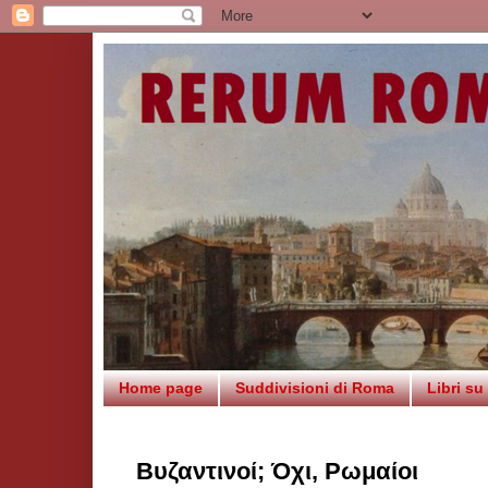
Home page
Suddivisioni di Roma
Libri s
Βυζαντινοί; Όχι, Ρωμαίοι