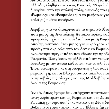
Αυτοκρατορίας. Η πόλη του Ναυπλίου, για π
Ελλάδα, κλήθηκε από τους Βενετούς "Napoli d
διακρίνει από την ιταλική πόλη, γεγονός που 
«Ρωμαίος» και «Ρουμανία» για να μιλήσουν για
καλά ριζωμένοι συνόρων.
Ακριβώς για να διευκρινιστεί: το σημερινό έθν
ποτέ μέρος της Ανατολικής Αυτοκρατορίας, καθ
προφανώς σχέση με τη σύνδεσή του με τη Ρωμα
οποίας, ωστόσο, ήταν μέρος για μικρό χρονικ
προέρχεται ακριβώς από τον Λατινικό Ρωμαίο,
ονομάστηκε πριγκηπάτο που έδωσε την προέλ
Ρουμανία, Βλαχάκια, προήλθε από τον γερμα
Γουαλσχ με τον οποίο καθορίστηκαν οι πληθυ
Έτσι, μεταφράστηκε στη ρουμανική γλώσσα, έ
ρωμαϊκή γη, και οι Βλάχοι αυτοαποκαλούνται
οι πρεσβείες της Βλαχίας και της Μολδαβίας 
όνομα της Ρουμανίας.
Γενικά, όπως έχουμε δει, υπάρχουν περιπτώσε
αναγνωρίστηκαν και ως Ρωμαίοι και στη Δυτικ
Ρωμαϊκή χρησιμοποιήθηκε γενικά στη Δύση δι
Βυζαντινοί χαρακτηρίστηκαν ως Έλληνες (graec