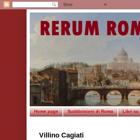
Home page
Suddivisioni di Roma
Libri s
Villino Cagiati