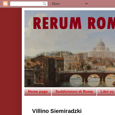
Home page
Suddivisioni di Roma
Libri s
Villino Siemiradzki